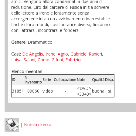
amici. Vengono allora condannati a due anni di
reclusione. Ciro dal carcere di Nisida inizia scrivere
delle lettere a Irene e lentamente senza
accorgersene inizia un avvicinamento inarrestabile
finché i loro mondi, così lontani e diversi, finiranno
con l'attrarsi, incontrarsi e fondersi.
Genere:
Drammatico.
Cast:
De Angelis, Irene
.
Agrio, Gabriele
.
Ranieri,
Luisa
.
Salani, Corso
.
Gifuni, Fabrizio
.
Elenco inventari
N.
ID
Serie
Collocazione
Note
Qualità
Disp.
Inventario
<DVD>
31851
09860
video
-
buona
si
<3343>
|
Nuova ricerca