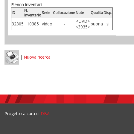
Elenco inventari
N.
ID
Serie
Collocazione
Note
Qualità
Disp.
Inventario
<DVD>
32805
10385
video
-
buona
si
<3935>
|
Nuova ricerca
Progetto a cura di
DBA