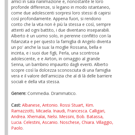
amici in sala rianimazione e, nonostante le loro
profonde differenze, si legano in modo istantaneo,
come due adolescenti sorpresi loro stessi di capirsi
così profondamente. Appena fuori, si rendono
conto che la vita non è più la stessa e così, sempre
attenti ad ogni battito, i due diventano inseparabili.
Alberto è un uomo solo, in perenne conflitto con la
fidanzata e per questo la famiglia di Angelo diventa
un po' anche la sua: la moglie Rossana, bella e
incinta, e i suoi due figli, Perla, una scontrosa
adolescente, e e Airton, in omaggio al grande
Senna, un bambino impaurito dagli eventi. Alberto
scopre così la dolcezza sconosciuta di una famiglia
vera e il valore dell'amicizia che al di là delle barriere
sociali e della vita stessa.
Genere:
Commedia. Drammatico.
Cast:
Albanese, Antonio
.
Rossi Stuart, Kim
.
Ramazzotti, Micaela
.
Inaudi, Francesca
.
Calligari,
Andrea
.
Xhemalai, Nelsi
.
Messini, Bob
.
Batassa,
Lucia
.
Celestini, Ascanio
.
Noschese, Chiara
.
Villaggio,
Paolo
.