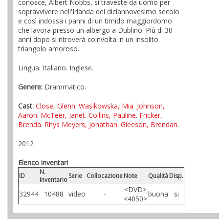
conosce, Albert Nobbs, si traveste da uomo per
sopravvivere nell'Irlanda del diciannovesimo secolo
e così indossa i panni di un timido maggiordomo
che lavora presso un albergo a Dublino. Più di 30
anni dopo si ritroverà coinvolta in un insolito
triangolo amoroso.
Lingua: Italiano. Inglese.
Genere:
Drammatico.
Cast:
Close, Glenn
.
Wasikowska, Mia
.
Johnson,
Aaron
.
McTeer, Janet
.
Collins, Pauline
.
Fricker,
Brenda
.
Rhys Meyers, Jonathan
.
Gleeson, Brendan
.
2012
Elenco inventari
N.
ID
Serie
Collocazione
Note
Qualità
Disp.
Inventario
<DVD>
32944
10488
video
-
buona
si
<4050>