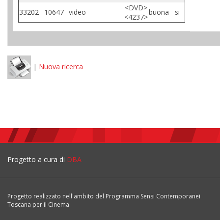
<DVD>
33202
10647
video
-
buona
si
<4237>
|
Nuova ricerca
Progetto a cura di
DBA
Progetto realizzato nell'ambito del Programma Sensi Contemporanei
Toscana per il Cinema