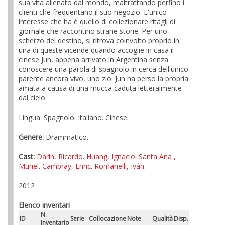
sua vita alienato dal mondo, maltrattando perfino i
clienti che frequentano il suo negozio. L'unico
interesse che ha è quello di collezionare ritagli di
giornale che raccontino strane storie. Per uno
scherzo del destino, si ritrova coinvolto proprio in
una di queste vicende quando accoglie in casa il
cinese Jun, appena arrivato in Argentina senza
conoscere una parola di spagnolo in cerca dell'unico
parente ancora vivo, uno zio. Jun ha perso la propria
amata a causa di una mucca caduta letteralmente
dal cielo.
Lingua: Spagnolo. Italiano. Cinese.
Genere:
Drammatico.
Cast:
Darín, Ricardo
.
Huang, Ignacio
.
Santa Ana ,
Muriel
.
Cambray, Enric
.
Romanelli, Iván
.
2012
Elenco inventari
N.
ID
Serie
Collocazione
Note
Qualità
Disp.
Inventario