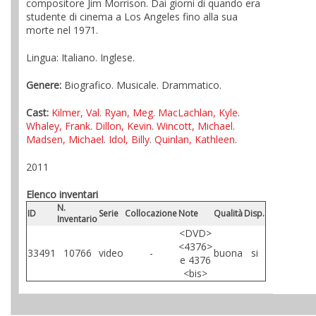
compositore Jim Morrison. Dai giorni di quando era
studente di cinema a Los Angeles fino alla sua
morte nel 1971.
Lingua: Italiano. Inglese.
Genere:
Biografico. Musicale. Drammatico.
Cast:
Kilmer, Val
.
Ryan, Meg
.
MacLachlan, Kyle
.
Whaley, Frank
.
Dillon, Kevin
.
Wincott, Michael
.
Madsen, Michael
.
Idol, Billy
.
Quinlan, Kathleen
.
2011
Elenco inventari
N.
ID
Serie
Collocazione
Note
Qualità
Disp.
Inventario
<DVD>
<4376>
33491
10766
video
-
buona
si
e 4376
<bis>