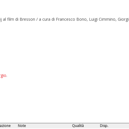
kij al film di Bresson / a cura di Francesco Bono, Luigi Cimmino, Gior
rgio
.
azione
Note
Qualità
Disp.