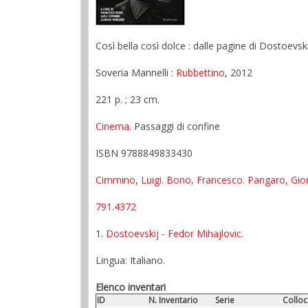
Così bella così dolce : dalle pagine di Dostoevs
Soveria Mannelli
: Rubbettino
, 2012
221 p. ; 23 cm.
Cinema
. Passaggi di confine
ISBN 9788849833430
Cimmino, Luigi
.
Bono, Francesco
.
Pangaro, Gio
791.4372
1.
Dostoevskij - Fedor Mihajlovic
.
Lingua: Italiano.
Elenco inventari
ID
N. Inventario
Serie
Colloc