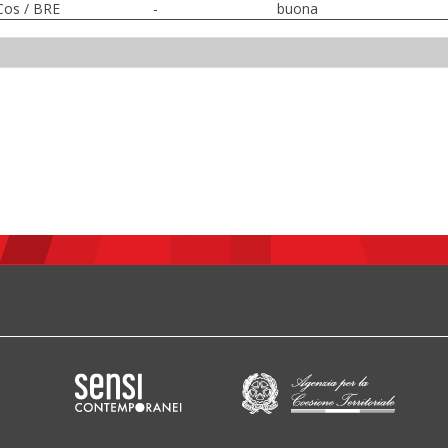
Cos / BRE
-
buona