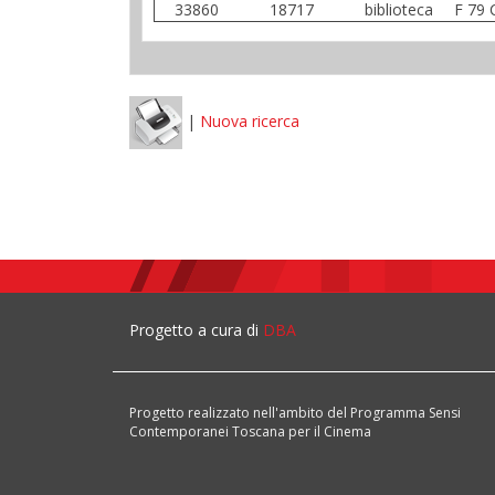
33860
18717
biblioteca
F 79 
|
Nuova ricerca
Progetto a cura di
DBA
Progetto realizzato nell'ambito del Programma Sensi
Contemporanei Toscana per il Cinema