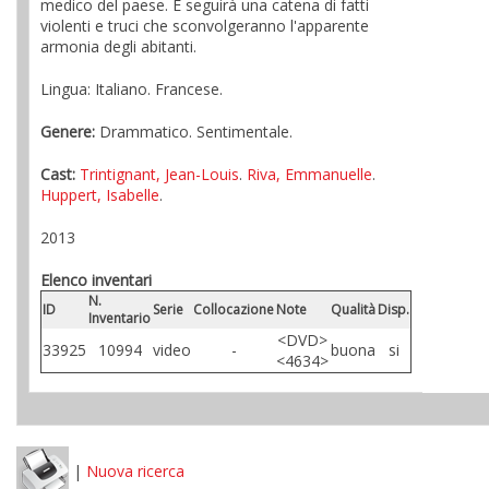
medico del paese. E seguirà una catena di fatti
violenti e truci che sconvolgeranno l'apparente
armonia degli abitanti.
Lingua: Italiano. Francese.
Genere:
Drammatico. Sentimentale.
Cast:
Trintignant, Jean-Louis
.
Riva, Emmanuelle
.
Huppert, Isabelle
.
2013
Elenco inventari
N.
ID
Serie
Collocazione
Note
Qualità
Disp.
Inventario
<DVD>
33925
10994
video
-
buona
si
<4634>
|
Nuova ricerca