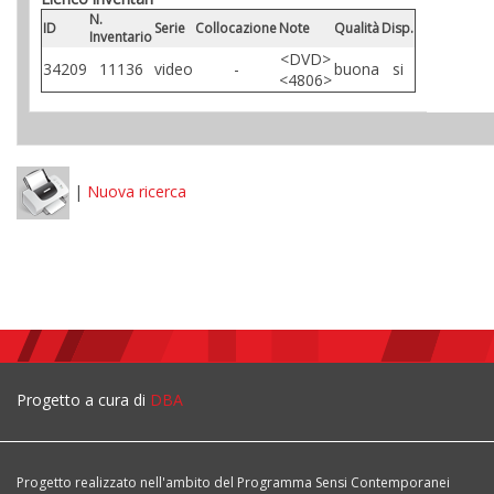
N.
ID
Serie
Collocazione
Note
Qualità
Disp.
Inventario
<DVD>
34209
11136
video
-
buona
si
<4806>
|
Nuova ricerca
Progetto a cura di
DBA
Progetto realizzato nell'ambito del Programma Sensi Contemporanei