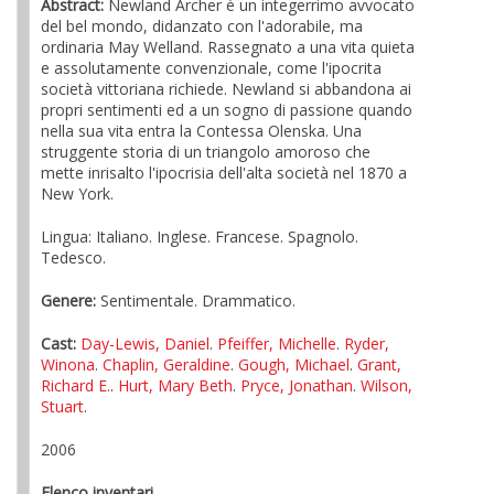
Abstract:
Newland Archer è un integerrimo avvocato
del bel mondo, didanzato con l'adorabile, ma
ordinaria May Welland. Rassegnato a una vita quieta
e assolutamente convenzionale, come l'ipocrita
società vittoriana richiede. Newland si abbandona ai
propri sentimenti ed a un sogno di passione quando
nella sua vita entra la Contessa Olenska. Una
struggente storia di un triangolo amoroso che
mette inrisalto l'ipocrisia dell'alta società nel 1870 a
New York.
Lingua: Italiano. Inglese. Francese. Spagnolo.
Tedesco.
Genere:
Sentimentale. Drammatico.
Cast:
Day-Lewis, Daniel
.
Pfeiffer, Michelle
.
Ryder,
Winona
.
Chaplin, Geraldine
.
Gough, Michael
.
Grant,
Richard E.
.
Hurt, Mary Beth
.
Pryce, Jonathan
.
Wilson,
Stuart
.
2006
Elenco inventari