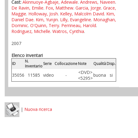
Cast:
Akinnuoye-Agbaje, Adewale
.
Andrews, Naveen
.
De Ravin, Emilie
.
Fox, Matthew
.
Garcia, Jorge
.
Grace,
Maggie
.
Holloway, Josh
.
Kelley, Malcolm David
.
Kim,
Daniel Dae
.
Kim, Yunjin
.
Lilly, Evangeline
.
Monaghan,
Dominic
.
O'Quinn, Terry
.
Perrineau, Harold
.
Rodriguez, Michelle
.
Watros, Cynthia
.
2007
Elenco inventari
N.
ID
Serie
Collocazione
Note
Qualità
Disp.
Inventario
<DVD>
35056
11585
video
-
buona
si
<5295>
|
Nuova ricerca