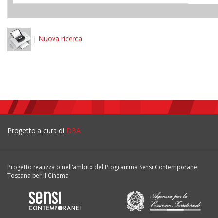
|
Nuova ricerca
Progetto a cura di
DBA
Progetto realizzato nell'ambito del Programma Sensi Contemporanei
Toscana per il Cinema