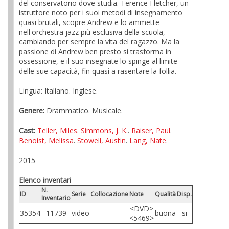
del conservatorio dove studia. Terence Fletcher, un
istruttore noto per i suoi metodi di insegnamento
quasi brutali, scopre Andrew e lo ammette
nell'orchestra jazz più esclusiva della scuola,
cambiando per sempre la vita del ragazzo. Ma la
passione di Andrew ben presto si trasforma in
ossessione, e il suo insegnate lo spinge al limite
delle sue capacità, fin quasi a rasentare la follia.
Lingua: Italiano. Inglese.
Genere:
Drammatico. Musicale.
Cast:
Teller, Miles
.
Simmons, J. K.
.
Raiser, Paul
.
Benoist, Melissa
.
Stowell, Austin
.
Lang, Nate
.
2015
Elenco inventari
N.
ID
Serie
Collocazione
Note
Qualità
Disp.
Inventario
<DVD>
35354
11739
video
-
buona
si
<5469>