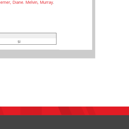
erner, Diane
.
Melvin, Murray
.
si