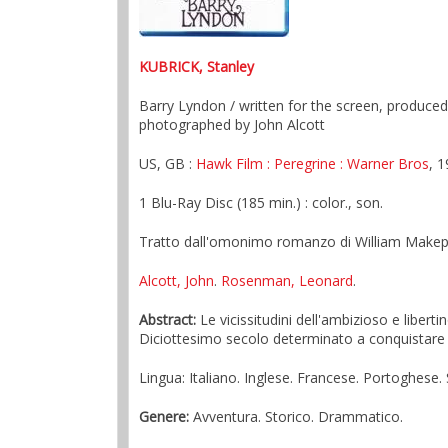
KUBRICK, Stanley
Barry Lyndon / written for the screen, produce
photographed by John Alcott
US, GB :
Hawk Film
: Peregrine
: Warner Bros
, 
1 Blu-Ray Disc (185 min.) : color., son.
Tratto dall'omonimo romanzo di William Makepeac
Alcott, John
.
Rosenman, Leonard
.
Abstract:
Le vicissitudini dell'ambizioso e libert
Diciottesimo secolo determinato a conquistare i pr
Lingua: Italiano. Inglese. Francese. Portoghese
Genere:
Avventura. Storico. Drammatico.