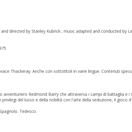
d and directed by Stanley Kubrick ; music adapted and conducted by
1975
e Thackeray. Anche con sottotitoli in varie lingue. Contenuti special
ino avventuriero Redmond Barry che attraversa i campi di battaglia e i s
ivilegi del lusso e della nobiltà con l'arte della seduzione, il gioco d'
. Spagnolo. Tedesco.