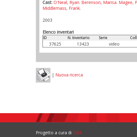
Cast:
O'Neal, Ryan
.
Berenson, Marisa
.
Magee, P
Middlemass, Frank
.
2003
Elenco inventari
ID
N. Inventario
Serie
Col
37625
13423
video
|
Nuova ricerca
Progetto a cura di
DBA