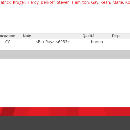
atrick
.
Kruger, Hardy
.
Berkoff, Steven
.
Hamilton, Gay
.
Kean, Marie
.
Ko
locazione
Note
Qualità
Disp.
CC
<Blu-Ray> <6953>
buona