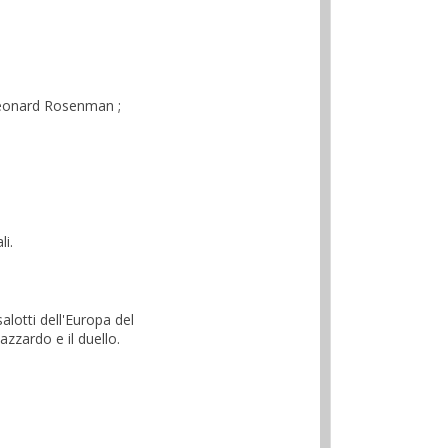
 Leonard Rosenman ;
i.
alotti dell'Europa del
azzardo e il duello.