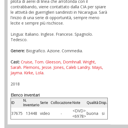
pilota di aerei di linea che arrotonda con il
contrabbando, viene contattato dalla CIA per spiare
le attività dei guerriglieri sandinisti in Nicaragua. Sarà
l'inizio di una serie di opportunità, sempre meno
lecite e sempre più rischiose.
Lingua: Italiano. Inglese. Francese. Spagnolo.
Tedesco.
Genere:
Biografico. Azione. Commedia.
Cast:
Cruise, Tom
.
Gleeson, Domhnall
.
Wright,
Sarah
.
Plemons, Jesse
.
Jones, Caleb Landry
.
Mays,
Jayma
.
Kirke, Lola
.
2018
Elenco inventari
N.
ID
Serie
Collocazione
Note
Qualità
Disp.
Inventario
<DVD>
37675
13448
video
-
buona
si
<6978>