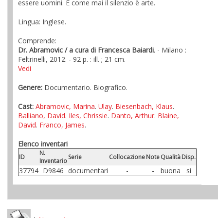
essere uomini. E come mai il silenzio è arte.
Lingua: Inglese.
Comprende:
Dr. Abramovic / a cura di Francesca Baiardi
. - Milano :
Feltrinelli, 2012. - 92 p. : ill. ; 21 cm.
Vedi
Genere:
Documentario. Biografico.
Cast:
Abramovic, Marina
.
Ulay
.
Biesenbach, Klaus
.
Balliano, David
.
Iles, Chrissie
.
Danto, Arthur
.
Blaine,
David
.
Franco, James
.
Elenco inventari
N.
ID
Serie
Collocazione
Note
Qualità
Disp.
Inventario
37794
D9846
documentari
-
-
buona
si