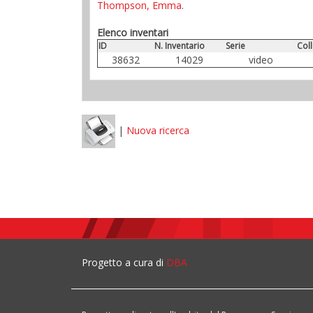
Thompson, Emma
.
Elenco inventari
ID
N. Inventario
Serie
Col
38632
14029
video
|
Nuova ricerca
Progetto a cura di
DBA