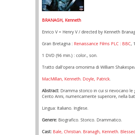
BRANAGH, Kenneth
Enrico V = Henry V / directed by Kenneth Brana
Gran Bretagna :
Renaissance Films PLC
: BBC
, 
1 DVD (96 min.) : color., son.
Tratto dall'opera omonima di William Shakespeare
MacMillan, Kenneth
.
Doyle, Patrick
.
Abstract:
Dramma storico in cui si rievocano le 
Cento Anni, numericamente superiore, nella batt
Lingua: Italiano. Inglese.
Genere:
Biografico. Storico. Drammatico.
Cast:
Bale, Christian
.
Branagh, Kenneth
.
Blesse