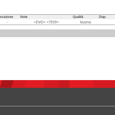
locazione
Note
Qualità
Disp.
-
<DVD> <7559>
buona