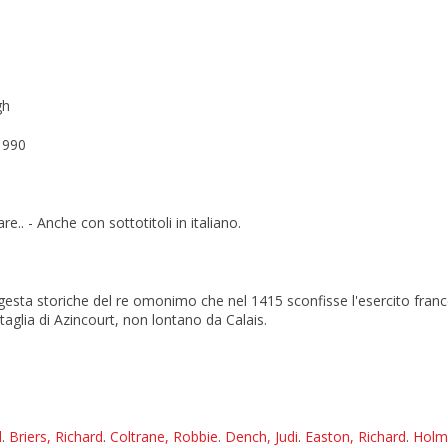
gh
1990
.. - Anche con sottotitoli in italiano.
gesta storiche del re omonimo che nel 1415 sconfisse l'esercito franc
aglia di Azincourt, non lontano da Calais.
d
.
Briers, Richard
.
Coltrane, Robbie
.
Dench, Judi
.
Easton, Richard
.
Holm,