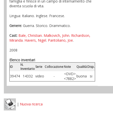
famiglia e finisce in un campo di internamento che
diventa scuola di vita.
Lingua: Italiano. Inglese. Francese.
Genere:
Guerra. Storico. Drammatico.
Cast:
Bale, Christian
.
Malkovich, John
.
Richardson,
Miranda
.
Havers, Nigel
.
Pantoliano, Joe
.
2008
Elenco inventari
N.
ID
Serie
Collocazione
Note
Qualità
Disp.
Inventario
<DVD>
39474
14332
video
-
buona
si
<7882>
|
Nuova ricerca