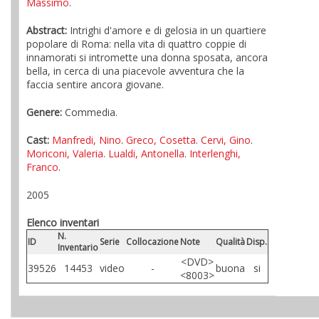
Massimo
.
Abstract:
Intrighi d'amore e di gelosia in un quartiere
popolare di Roma: nella vita di quattro coppie di
innamorati si intromette una donna sposata, ancora
bella, in cerca di una piacevole avventura che la
faccia sentire ancora giovane.
Genere:
Commedia.
Cast:
Manfredi, Nino
.
Greco, Cosetta
.
Cervi, Gino
.
Moriconi, Valeria
.
Lualdi, Antonella
.
Interlenghi,
Franco
.
2005
Elenco inventari
N.
ID
Serie
Collocazione
Note
Qualità
Disp.
Inventario
<DVD>
39526
14453
video
-
buona
si
<8003>