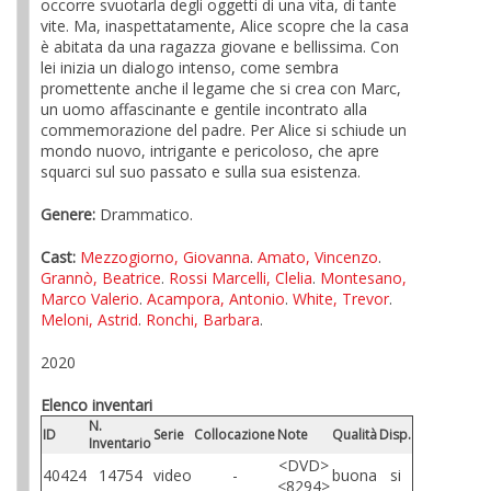
occorre svuotarla degli oggetti di una vita, di tante
vite. Ma, inaspettatamente, Alice scopre che la casa
è abitata da una ragazza giovane e bellissima. Con
lei inizia un dialogo intenso, come sembra
promettente anche il legame che si crea con Marc,
un uomo affascinante e gentile incontrato alla
commemorazione del padre. Per Alice si schiude un
mondo nuovo, intrigante e pericoloso, che apre
squarci sul suo passato e sulla sua esistenza.
Genere:
Drammatico.
Cast:
Mezzogiorno, Giovanna
.
Amato, Vincenzo
.
Grannò, Beatrice
.
Rossi Marcelli, Clelia
.
Montesano,
Marco Valerio
.
Acampora, Antonio
.
White, Trevor
.
Meloni, Astrid
.
Ronchi, Barbara
.
2020
Elenco inventari
N.
ID
Serie
Collocazione
Note
Qualità
Disp.
Inventario
<DVD>
40424
14754
video
-
buona
si
<8294>