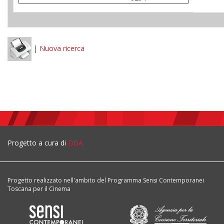
|
Nuova ricerca
Progetto a cura di
DBA
Progetto realizzato nell'ambito del Programma Sensi Contemporanei
Toscana per il Cinema