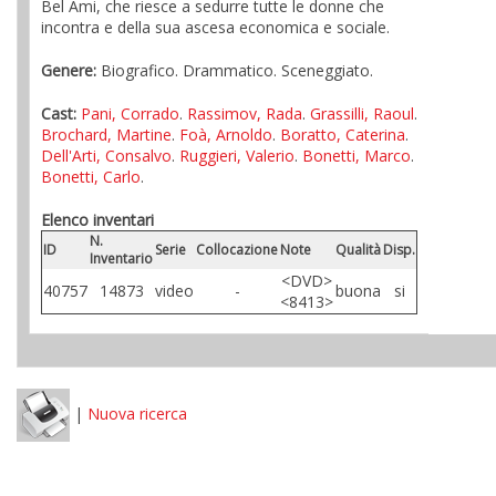
Bel Ami, che riesce a sedurre tutte le donne che
incontra e della sua ascesa economica e sociale.
Genere:
Biografico. Drammatico. Sceneggiato.
Cast:
Pani, Corrado
.
Rassimov, Rada
.
Grassilli, Raoul
.
Brochard, Martine
.
Foà, Arnoldo
.
Boratto, Caterina
.
Dell'Arti, Consalvo
.
Ruggieri, Valerio
.
Bonetti, Marco
.
Bonetti, Carlo
.
Elenco inventari
N.
ID
Serie
Collocazione
Note
Qualità
Disp.
Inventario
<DVD>
40757
14873
video
-
buona
si
<8413>
|
Nuova ricerca