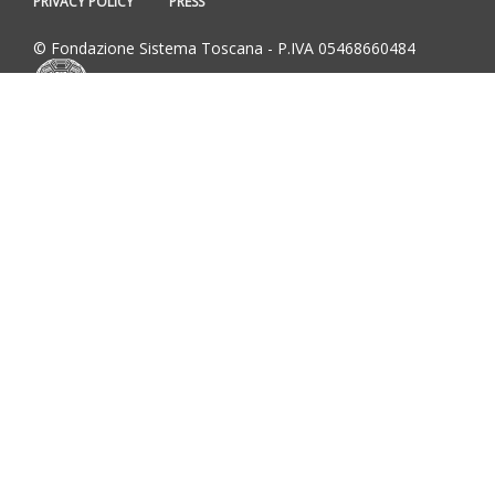
PRIVACY POLICY
PRESS
© Fondazione Sistema Toscana - P.IVA 05468660484