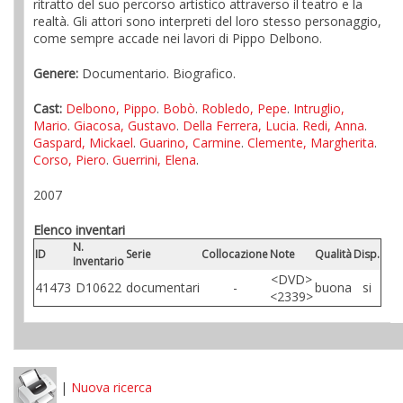
ritratto del suo percorso artistico attraverso il teatro e la
realtà. Gli attori sono interpreti del loro stesso personaggio,
come sempre accade nei lavori di Pippo Delbono.
Genere:
Documentario. Biografico.
Cast:
Delbono, Pippo
.
Bobò
.
Robledo, Pepe
.
Intruglio,
Mario
.
Giacosa, Gustavo
.
Della Ferrera, Lucia
.
Redi, Anna
.
Gaspard, Mickael
.
Guarino, Carmine
.
Clemente, Margherita
.
Corso, Piero
.
Guerrini, Elena
.
2007
Elenco inventari
N.
ID
Serie
Collocazione
Note
Qualità
Disp.
Inventario
<DVD>
41473
D10622
documentari
-
buona
si
<2339>
|
Nuova ricerca