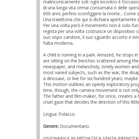
malinconicamente soli: ogni incontro è l’occasione
di una lunga vita ormai consumata o delle spera
600 anni; perfino sconfiggere la morte... Come s
Una traiettoria che qui si dichiara apertamente e
Per una volta però il movimento non è solo funzion
regista per una volta costruisce un dispositivo ci
suo vispo candore, il suo sguardo accorto e inn
fiaba moderna.
A child is running in a park. Amazed, he stops in
are sitting on the benches scattered among the 
newspaper, and melancholy, lonely women and
most varied subjects, such as the war, the disa
a dinosaur, or live for six hundred years; mayb
This motion outlines an openly exploratory pro
time, though, the camera movement is not only f
The father and film-maker, for once, creates a 
cruel gaze that decides the direction of this litt
Lingua: Polacco.
Genere:
Documentario.
VISIONABILE IN MEDIATECA SENZA PRENOT