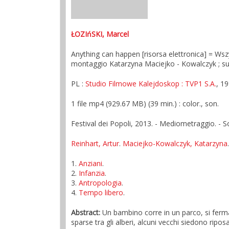
ŁOZIńSKI, Marcel
Anything can happen [risorsa elettronica] = Wszy
montaggio Katarzyna Maciejko - Kowalczyk ; 
PL :
Studio Filmowe Kalejdoskop
: TVP1 S.A.
, 1
1 file mp4 (929.67 MB) (39 min.) : color., son.
Festival dei Popoli, 2013. - Mediometraggio. - Sot
Reinhart, Artur
.
Maciejko-Kowalczyk, Katarzyna
1.
Anziani
.
2.
Infanzia
.
3.
Antropologia
.
4.
Tempo libero
.
Abstract:
Un bambino corre in un parco, si ferma
sparse tra gli alberi, alcuni vecchi siedono ripos