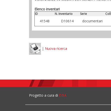
Elenco inventari
ID
N. Inventario
Serie
Col
41548
D10614
documentari
|
Nuova ricerca
Progetto a cura di
DBA