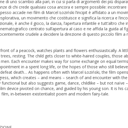
 di uno scambio alla pari, in cui si parla di argomenti dei più disparati
nze di chi crede qualsiasi cosa ancora e sempre possibile: incontrare
pesso accade nei film di Marcel Łoziński l’incipit è affidato a un movi
splorativa, un movimento che costituisce e significa la ricerca e l’inco
ale, è anche il gioco, la danza, l’apertura infantile e tutt’altro che in
nematografico centrato sull’apertura al caso e ne affida la guida al figl
ocentemente crudele a decidere la direzione di questo piccolo film a
 front of a peacock, watches plants and flowers enthusiastically. A litt
trees, resting. The child gets closer to white-haired couples, those a
 men. Each encounter makes way for some exchange on equal terms,
ppointment in a spent long life, or the hopes of those who still beli
e defeat death… As happens often with Marcel Łoziński, the film open
gress, which creates – and means – search of and encounter with the 
unctional but also suggests game, dance, childlike – but not naïve –
film device pivoted on chance, and guided by his young son. It is his
le film, in-between existentialist poem and modern fairy-tale.
AZIONE