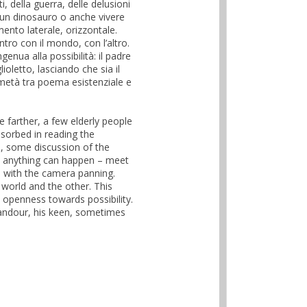
, della guerra, delle delusioni
 un dinosauro o anche vivere
mento laterale, orizzontale.
ntro con il mondo, con l’altro.
genua alla possibilità: il padre
ioletto, lasciando che sia il
 metà tra poema esistenziale e
le farther, a few elderly people
bsorbed in reading the
 some discussion of the
eve anything can happen – meet
s with the camera panning.
world and the other. This
 openness towards possibility.
 candour, his keen, sometimes