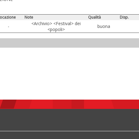
locazione
Note
Qualità
Disp.
<Archivio> <Festival> dei
-
buona
<popoli>