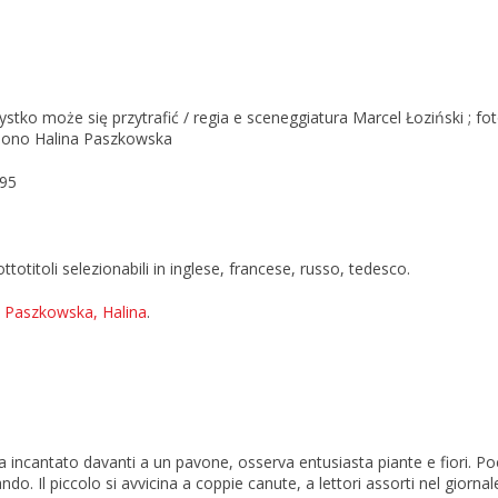
stko może się przytrafić / regia e sceneggiatura Marcel Łoziński ; foto
suono Halina Paszkowska
995
totitoli selezionabili in inglese, francese, russo, tedesco.
.
Paszkowska, Halina
.
 incantato davanti a un pavone, osserva entusiasta piante e fiori. Po
ando. Il piccolo si avvicina a coppie canute, a lettori assorti nel giorn