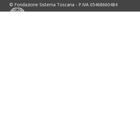
© Fondazione Sistema Toscana - P.IVA 05468660484