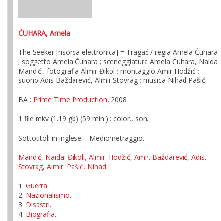
ĆUHARA, Amela
The Seeker [risorsa elettronica] = Tragać / regia Amela Ćuhara
; soggetto Amela Ćuhara ; sceneggiatura Amela Ćuhara, Naida
Mandić ; fotografia Almir Đikol ; montaggio Amir Hodžić ;
suono Adis Baždarević, Almir Stovrag ; musica Nihad Pašić
BA :
Prime Time Production
, 2008
1 file mkv (1.19 gb) (59 min.) : color., son.
Sottotitoli in inglese. - Mediometraggio.
Mandić, Naida
.
Đikoli, Almir
.
Hodžić, Amir
.
Baždarević, Adis
.
Stovrag, Almir
.
Pašić, Nihad
.
1.
Guerra
.
2.
Nazionalismo
.
3.
Disastri
.
4.
Biografia
.