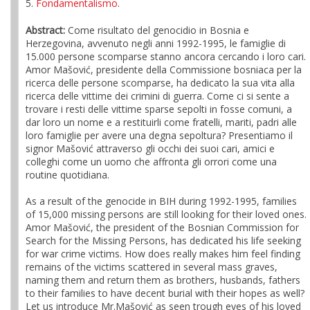
5.
Fondamentalismo
.
Abstract:
Come risultato del genocidio in Bosnia e
Herzegovina, avvenuto negli anni 1992-1995, le famiglie di
15.000 persone scomparse stanno ancora cercando i loro cari.
Amor Mašović, presidente della Commissione bosniaca per la
ricerca delle persone scomparse, ha dedicato la sua vita alla
ricerca delle vittime dei crimini di guerra. Come ci si sente a
trovare i resti delle vittime sparse sepolti in fosse comuni, a
dar loro un nome e a restituirli come fratelli, mariti, padri alle
loro famiglie per avere una degna sepoltura? Presentiamo il
signor Mašović attraverso gli occhi dei suoi cari, amici e
colleghi come un uomo che affronta gli orrori come una
routine quotidiana.
As a result of the genocide in BIH during 1992-1995, families
of 15,000 missing persons are still looking for their loved ones.
Amor Mašović, the president of the Bosnian Commission for
Search for the Missing Persons, has dedicated his life seeking
for war crime victims. How does really makes him feel finding
remains of the victims scattered in several mass graves,
naming them and return them as brothers, husbands, fathers
to their families to have decent burial with their hopes as well?
Let us introduce Mr.Mašović as seen trough eyes of his loved