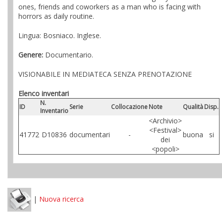
ones, friends and coworkers as a man who is facing with
horrors as daily routine.
Lingua: Bosniaco. Inglese.
Genere:
Documentario.
VISIONABILE IN MEDIATECA SENZA PRENOTAZIONE
Elenco inventari
N.
ID
Serie
Collocazione
Note
Qualità
Disp.
Inventario
<Archivio>
<Festival>
41772
D10836
documentari
-
buona
si
dei
<popoli>
|
Nuova ricerca