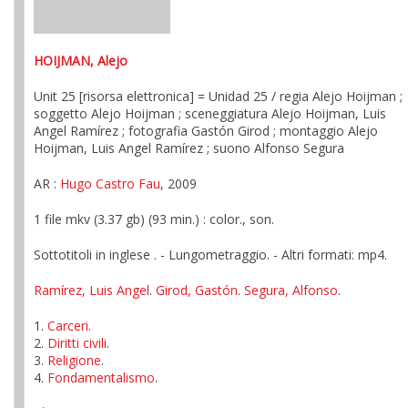
HOIJMAN, Alejo
Unit 25 [risorsa elettronica] = Unidad 25 / regia Alejo Hoijman ;
soggetto Alejo Hoijman ; sceneggiatura Alejo Hoijman, Luis
Angel Ramírez ; fotografia Gastón Girod ; montaggio Alejo
Hoijman, Luis Angel Ramírez ; suono Alfonso Segura
AR :
Hugo Castro Fau
, 2009
1 file mkv (3.37 gb) (93 min.) : color., son.
Sottotitoli in inglese . - Lungometraggio. - Altri formati: mp4.
Ramírez, Luis Angel
.
Girod, Gastón
.
Segura, Alfonso
.
1.
Carceri
.
2.
Diritti civili
.
3.
Religione
.
4.
Fondamentalismo
.