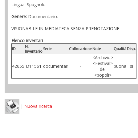
Lingua: Spagnolo.
Genere:
Documentario.
VISIONABILE IN MEDIATECA SENZA PRENOTAZIONE
Elenco inventari
N.
ID
Serie
Collocazione
Note
Qualità
Disp.
Inventario
<Archivio>
<Festival>
42655
D11561
documentari
-
buona
si
dei
<popoli>
|
Nuova ricerca