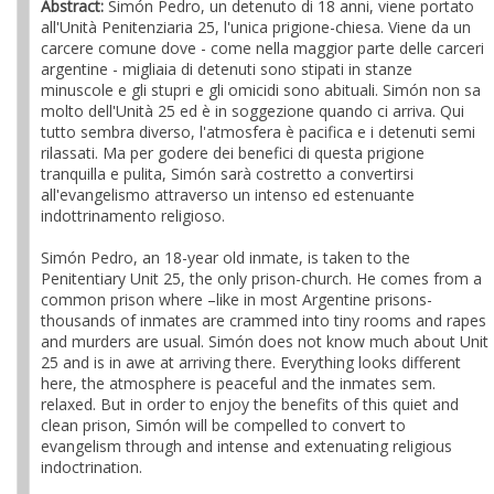
Abstract:
Simón Pedro, un detenuto di 18 anni, viene portato
all'Unità Penitenziaria 25, l'unica prigione-chiesa. Viene da un
carcere comune dove - come nella maggior parte delle carceri
argentine - migliaia di detenuti sono stipati in stanze
minuscole e gli stupri e gli omicidi sono abituali. Simón non sa
molto dell'Unità 25 ed è in soggezione quando ci arriva. Qui
tutto sembra diverso, l'atmosfera è pacifica e i detenuti semi
rilassati. Ma per godere dei benefici di questa prigione
tranquilla e pulita, Simón sarà costretto a convertirsi
all'evangelismo attraverso un intenso ed estenuante
indottrinamento religioso.
Simón Pedro, an 18-year old inmate, is taken to the
Penitentiary Unit 25, the only prison-church. He comes from a
common prison where –like in most Argentine prisons-
thousands of inmates are crammed into tiny rooms and rapes
and murders are usual. Simón does not know much about Unit
25 and is in awe at arriving there. Everything looks different
here, the atmosphere is peaceful and the inmates sem.
relaxed. But in order to enjoy the benefits of this quiet and
clean prison, Simón will be compelled to convert to
evangelism through and intense and extenuating religious
indoctrination.