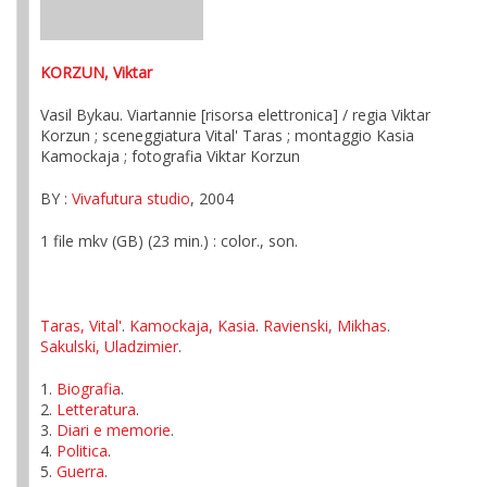
KORZUN, Viktar
Vasil Bykau. Viartannie [risorsa elettronica] / regia Viktar
Korzun ; sceneggiatura Vital' Taras ; montaggio Kasia
Kamockaja ; fotografia Viktar Korzun
BY :
Vivafutura studio
, 2004
1 file mkv (GB) (23 min.) : color., son.
Taras, Vital'
.
Kamockaja, Kasia
.
Ravienski, Mikhas
.
Sakulski, Uladzimier
.
1.
Biografia
.
2.
Letteratura
.
3.
Diari e memorie
.
4.
Politica
.
5.
Guerra
.