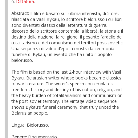
6.
Dittatura
.
Abstract:
Il film è basato sull'ultima intervista, di 2 ore,
rilasciata da Vasil Bykau, lo scrittore bielorusso i cui libri
sono diventati classici della letteratura di guerra. Il
discorso dello scrittore contempla la libertà, la storia e il
destino della nazione, la religione, il pesante fardello del
totalitarismo e del comunismo nei territori post-sovietici.
Una sequenza di video d’epoca mostra la cerimonia
funebre di Bykau, un evento che ha unito il popolo
bielorusso.
The film is based on the last 2-hour interview with Vasil
Bykau, Belarusian writer whose books became classics
of war literature. The writer’s speech contemplates
freedom, history and destiny of his nation, religion, and
the heavy burden of totalitarianism and communism on
the post-soviet territory. The vintage video sequence
shows Bykau's funeral ceremony, that truly united the
Belarusian people.
Lingua: Bielorusso.
Genere:
Documentario.