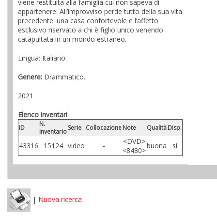
viene restituita alla famiglia cui non sapeva di
appartenere. All’improvviso perde tutto della sua vita
precedente: una casa confortevole e l’affetto
esclusivo riservato a chi è figlio unico venendo
catapultata in un mondo estraneo.
Lingua: Italiano.
Genere:
Drammatico.
2021
Elenco inventari
N.
ID
Serie
Collocazione
Note
Qualità
Disp.
Inventario
<DVD>
43316
15124
video
-
buona
si
<8480>
|
Nuova ricerca