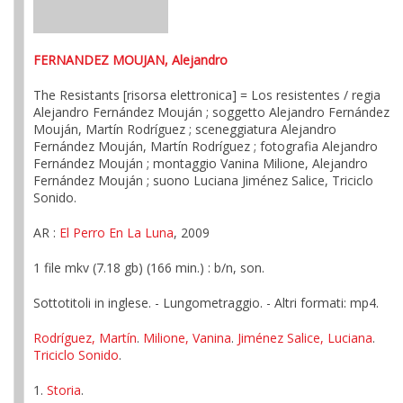
FERNANDEZ MOUJAN, Alejandro
The Resistants [risorsa elettronica] = Los resistentes / regia
Alejandro Fernández Mouján ; soggetto Alejandro Fernández
Mouján, Martín Rodríguez ; sceneggiatura Alejandro
Fernández Mouján, Martín Rodríguez ; fotografia Alejandro
Fernández Mouján ; montaggio Vanina Milione, Alejandro
Fernández Mouján ; suono Luciana Jiménez Salice, Triciclo
Sonido.
AR :
El Perro En La Luna
, 2009
1 file mkv (7.18 gb) (166 min.) : b/n, son.
Sottotitoli in inglese. - Lungometraggio. - Altri formati: mp4.
Rodríguez, Martín
.
Milione, Vanina
.
Jiménez Salice, Luciana
.
Triciclo Sonido
.
1.
Storia
.