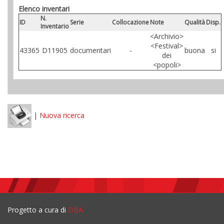
Elenco inventari
N.
ID
Serie
Collocazione
Note
Qualità
Disp.
Inventario
<Archivio>
<Festival>
43365
D11905
documentari
-
buona
si
dei
<popoli>
|
Nuova ricerca
Progetto a cura di
DBA