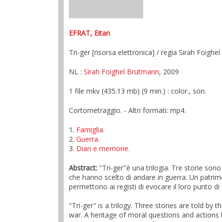
EFRAT, Eitan
Tri-ger [risorsa elettronica] / regia Sirah Foigh
NL :
Sirah Foighel Brutmann
, 2009
1 file mkv (435.13 mb) (9 min.) : color., son.
Cortometraggio. - Altri formati: mp4.
1.
Famiglia
.
2.
Guerra
.
3.
Diari e memorie
.
Abstract:
"Tri-ger"è una trilogia. Tre storie son
che hanno scelto di andare in guerra. Un patrimo
permettono ai registi di evocare il loro punto d
"Tri-ger" is a trilogy. Three stories are told b
war. A heritage of moral questions and actions