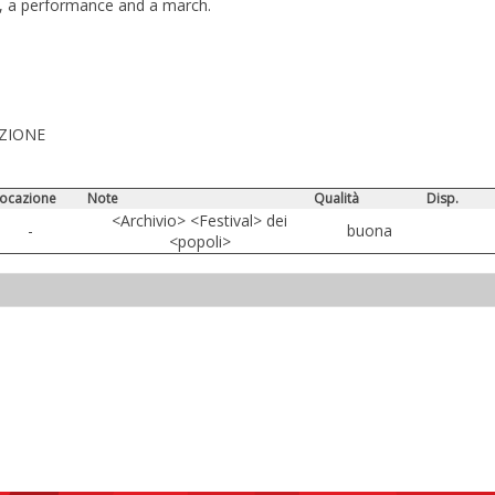
ow, a performance and a march.
AZIONE
locazione
Note
Qualità
Disp.
<Archivio> <Festival> dei
-
buona
<popoli>