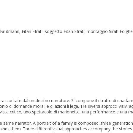
el Brutmann, Eitan Efrat ; soggetto Eitan Efrat ; montaggio Sirah Foigh
o raccontate dal medesimo narratore. Si compone il ritratto di una fami
nio di domande morali e di azioni li lega. Tre diversi approcci visivi
i vista critico; uno spettacolo di marionette, una performance e una ma
y the same narrator. A portrait of a family is composed, three generat
 binds them. Three different visual approaches accompany the stories