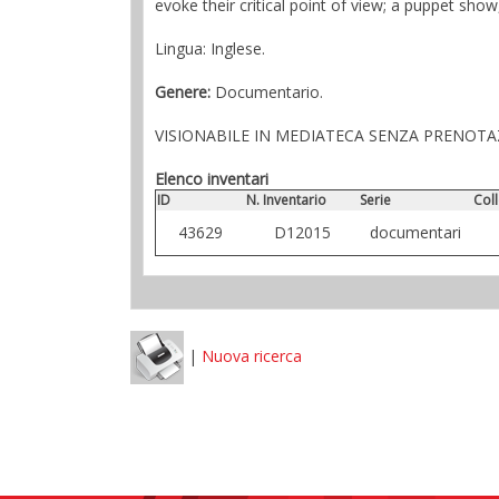
evoke their critical point of view; a puppet sh
Lingua: Inglese.
Genere:
Documentario.
VISIONABILE IN MEDIATECA SENZA PRENOT
Elenco inventari
ID
N. Inventario
Serie
Col
43629
D12015
documentari
|
Nuova ricerca