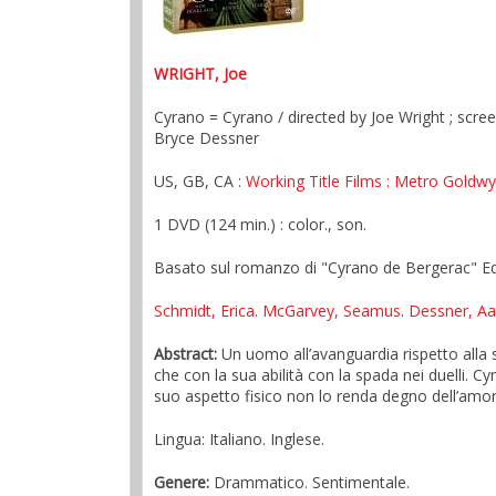
WRIGHT, Joe
Cyrano = Cyrano / directed by Joe Wright ; scr
Bryce Dessner
US, GB, CA :
Working Title Films
: Metro Goldw
1 DVD (124 min.) : color., son.
Basato sul romanzo di "Cyrano de Bergerac" Edmo
Schmidt, Erica
.
McGarvey, Seamus
.
Dessner, A
Abstract:
Un uomo all’avanguardia rispetto alla su
che con la sua abilità con la spada nei duelli. C
suo aspetto fisico non lo renda degno dell’amore
Lingua: Italiano. Inglese.
Genere:
Drammatico. Sentimentale.