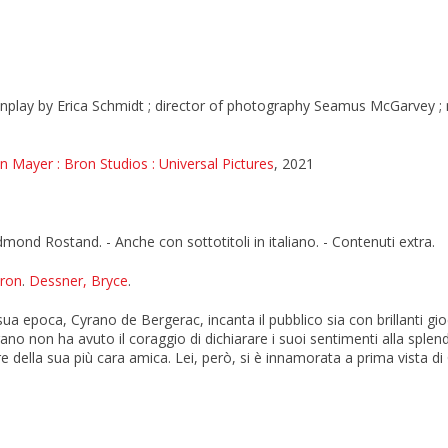
eenplay by Erica Schmidt ; director of photography Seamus McGarvey 
yn Mayer
: Bron Studios
: Universal Pictures
, 2021
nd Rostand. - Anche con sottotitoli in italiano. - Contenuti extra.
aron
.
Dessner, Bryce
.
a epoca, Cyrano de Bergerac, incanta il pubblico sia con brillanti gioch
yrano non ha avuto il coraggio di dichiarare i suoi sentimenti alla sple
 della sua più cara amica. Lei, però, si è innamorata a prima vista di 