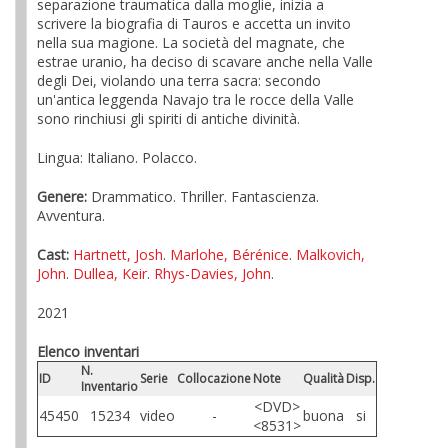
separazione traumatica dalla moglie, inizia a
scrivere la biografia di Tauros e accetta un invito
nella sua magione. La società del magnate, che
estrae uranio, ha deciso di scavare anche nella Valle
degli Dei, violando una terra sacra: secondo
un'antica leggenda Navajo tra le rocce della Valle
sono rinchiusi gli spiriti di antiche divinità.
Lingua: Italiano. Polacco.
Genere:
Drammatico. Thriller. Fantascienza.
Avventura.
Cast:
Hartnett, Josh
.
Marlohe, Bérénice
.
Malkovich,
John
.
Dullea, Keir
.
Rhys-Davies, John
.
2021
Elenco inventari
N.
ID
Serie
Collocazione
Note
Qualità
Disp.
Inventario
<DVD>
45450
15234
video
-
buona
si
<8531>