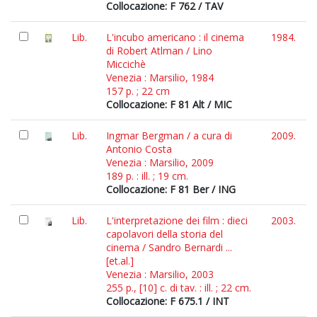
Collocazione: F 762 / TAV
Lib.
L'incubo americano : il cinema
1984.
di Robert Atlman / Lino
Miccichè
Venezia : Marsilio, 1984
157 p. ; 22 cm
Collocazione: F 81 Alt / MIC
Lib.
Ingmar Bergman / a cura di
2009.
Antonio Costa
Venezia : Marsilio, 2009
189 p. : ill. ; 19 cm.
Collocazione: F 81 Ber / ING
Lib.
L'interpretazione dei film : dieci
2003.
capolavori della storia del
cinema / Sandro Bernardi ...
[et.al.]
Venezia : Marsilio, 2003
255 p., [10] c. di tav. : ill. ; 22 cm.
Collocazione: F 675.1 / INT