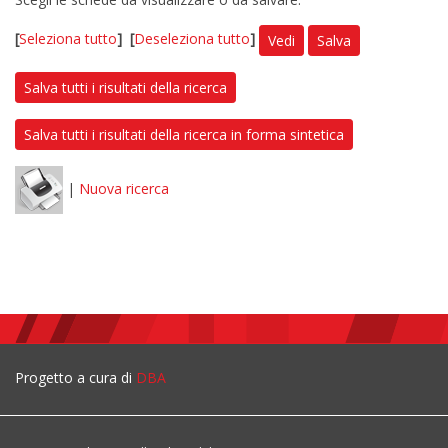
[
Seleziona tutto
]
[
Deseleziona tutto
]
Vedi
Salva
Salva tutti i risultati della ricerca
Salva tutti i risultati della ricerca in forma sintetica
|
Nuova ricerca
Progetto a cura di
DBA