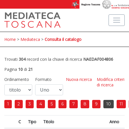
Home
>
Mediateca
>
Consulta il catalogo
Trovati
304
record con la chiave di ricerca
NAEDAF004806
Pagina
10
di
21
Ordinamento
Formato
Nuova ricerca
Modifica criteri
di ricerca
1
2
3
4
5
6
7
8
9
10
11
C
Tipo
Titolo
Anno