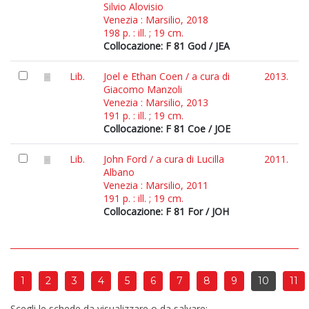
Silvio Alovisio
Venezia : Marsilio, 2018
198 p. : ill. ; 19 cm.
Collocazione: F 81 God / JEA
Lib.
Joel e Ethan Coen / a cura di
2013.
Giacomo Manzoli
Venezia : Marsilio, 2013
191 p. : ill. ; 19 cm.
Collocazione: F 81 Coe / JOE
Lib.
John Ford / a cura di Lucilla
2011.
Albano
Venezia : Marsilio, 2011
191 p. : ill. ; 19 cm.
Collocazione: F 81 For / JOH
1
2
3
4
5
6
7
8
9
10
11
Scegli le schede da visualizzare o da salvare: