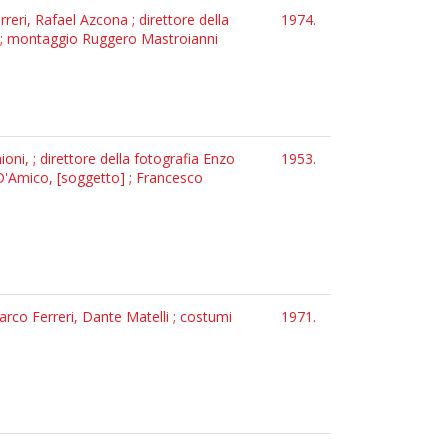
eri, Rafael Azcona ; direttore della
1974.
ni ; montaggio Ruggero Mastroianni
ni, ; direttore della fotografia Enzo
1953.
 D'Amico, [soggetto] ; Francesco
arco Ferreri, Dante Matelli ; costumi
1971.