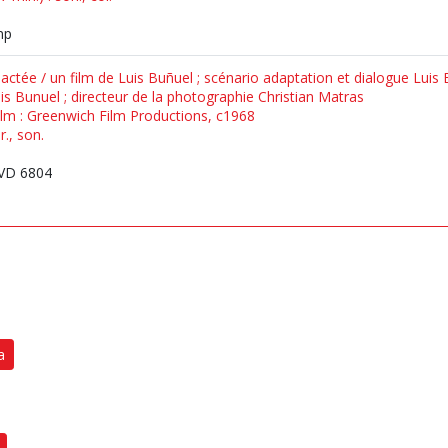
mp
 lactée / un film de Luis Buñuel ; scénario adaptation et dialogue Luis 
is Bunuel ; directeur de la photographie Christian Matras
a Film : Greenwich Film Productions, c1968
r., son.
VD 6804
a