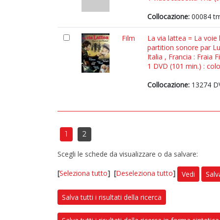
Collocazione:
00084 t
Film
La via lattea = La voie
partition sonore par Lu
Italia , Francia : Frai
1 DVD (101 min.) : colo
Collocazione:
13274 D
1
2
Scegli le schede da visualizzare o da salvare:
[
Seleziona tutto
]
[
Deseleziona tutto
]
Vedi
Salv
Salva tutti i risultati della ricerca