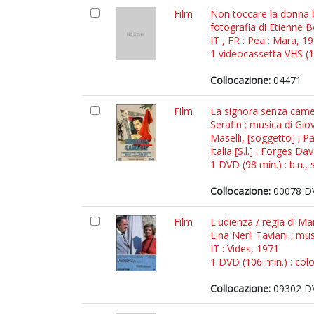
Film
Non toccare la donna bi
fotografia di Etienne 
IT , FR : Pea : Mara, 1
1 videocassetta VHS (10
Collocazione:
04471
Film
La signora senza cameli
Serafin ; musica di Gi
Maselli, [soggetto] ; P
Italia [S.l.] : Forges Dav
1 DVD (98 min.) : b.n., 
Collocazione:
00078 D
Film
L'udienza / regia di Ma
Lina Nerli Taviani ; mus
IT : Vides, 1971
1 DVD (106 min.) : colo
Collocazione:
09302 D