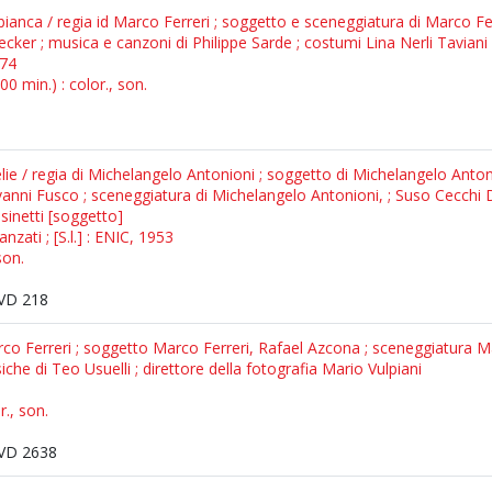
anca / regia id Marco Ferreri ; soggetto e sceneggiatura di Marco Ferr
Becker ; musica e canzoni di Philippe Sarde ; costumi Lina Nerli Tavia
974
0 min.) : color., son.
e / regia di Michelangelo Antonioni ; soggetto di Michelangelo Antonio
ovanni Fusco ; sceneggiatura di Michelangelo Antonioni, ; Suso Cecchi
asinetti [soggetto]
anzati ; [S.l.] : ENIC, 1953
son.
VD 218
rco Ferreri ; soggetto Marco Ferreri, Rafael Azcona ; sceneggiatura M
iche di Teo Usuelli ; direttore della fotografia Mario Vulpiani
r., son.
VD 2638