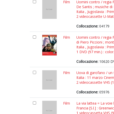
Film
Uomini contro / regia F
De Santis ; musiche di
Italia , Jugoslavia : P
2 videocassette U-Matic
Collocazione:
04179
Film
Uomini contro / regia F
di Piero Piccioni ; mo
Italia , Jugoslavia : P
1 DVD (97 min.) : color
Collocazione:
10620 DV
Film
Uova di garofano / un f
Italia : 11 marzo Cinem
2 videocassette VHS (12
Collocazione:
05976
Film
La via lattea = La voie
Francia [S.l.] : Greenwich
1 videocassetta VHS (97