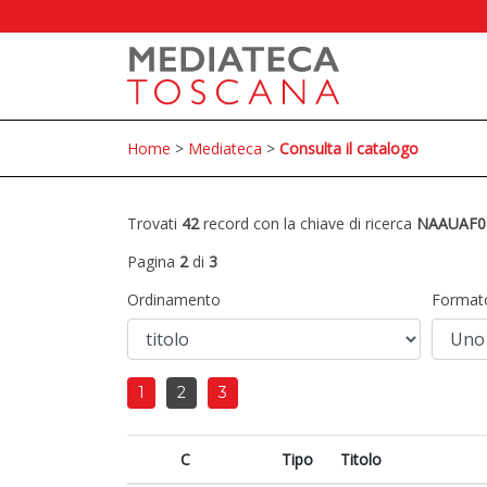
Home
>
Mediateca
>
Consulta il catalogo
Trovati
42
record con la chiave di ricerca
NAAUAF0
Pagina
2
di
3
Ordinamento
Format
1
2
3
C
Tipo
Titolo