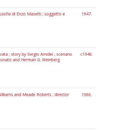
musiche di Enzo Masetti ; soggetto e
1947.
ata ; story by Sergio Amidei ; scenario
c1946.
 di Donato and Herman G. Weinberg
Williams and Meade Roberts ; director
1960.