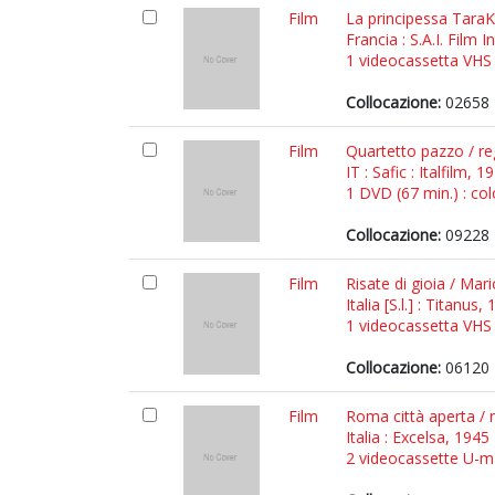
Film
La principessa TaraK
Francia : S.A.I. Film 
1 videocassetta VHS (
Collocazione:
02658 
Film
Quartetto pazzo / reg
IT : Safic : Italfilm, 1
1 DVD (67 min.) : colo
Collocazione:
09228 
Film
Risate di gioia / Mar
Italia [S.l.] : Titanus,
1 videocassetta VHS (
Collocazione:
06120 
Film
Roma città aperta / r
Italia : Excelsa, 1945
2 videocassette U-mat