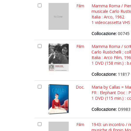
Film
Mamma Roma / Pier Pao
musicale Carlo Rustich
Italia : Arco, 1962
1 videocassetta VHS (
Collocazione:
00745
Film
Mamma Roma / scritto
Carlo Rustichelli ; co
Italia : Arco Film, 19
1 DVD (158 min.) : b.
Collocazione:
11817 
Doc.
Maria by Callas = Mar
FR : Elephant Doc : 
1 DVD (115 min.) : co
Collocazione:
D9983
Film
1943: un incontro / r
musiche di Ennio Mo