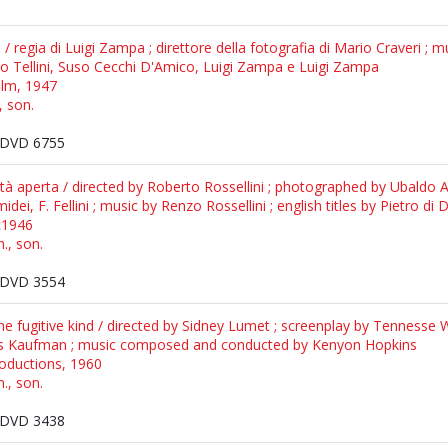
/ regia di Luigi Zampa ; direttore della fotografia di Mario Craveri ; 
ro Tellini, Suso Cecchi D'Amico, Luigi Zampa e Luigi Zampa
film, 1947
, son.
DVD 6755
tà aperta / directed by Roberto Rossellini ; photographed by Ubaldo Ar
idei, F. Fellini ; music by Renzo Rossellini ; english titles by Pietro
 c1946
n., son.
DVD 3554
The fugitive kind / directed by Sidney Lumet ; screenplay by Tennesse 
is Kaufman ; music composed and conducted by Kenyon Hopkins
oductions, 1960
n., son.
DVD 3438