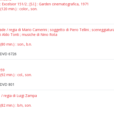
S.l.] : Excelsior 151/2 ; [S.l.] : Garden cinematografica, 1971
120 min.) : color., son.
ade / regia di Mario Camerini ; soggetto di Piero Tellini ; sceneggiatura
di Aldo Tonti ; musiche di Nino Rota
80 min.) : son., b.n.
DVD 6726
1959
92 min.) : col., son.
DVD 801
 / regia di Luigi Zampa
82 min.) : b/n, son.