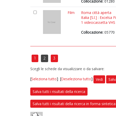
Collocazione:
01280
Film
Roma città aperta
Italia [S.l.] : Excelsa 
1 videocassetta VHS (
Collocazione:
05770
1
2
3
Scegli le schede da visualizzare o da salvare:
[
Seleziona tutto
]
[
Deseleziona tutto
]
Vedi
Salv
Salva tutti i risultati della ricerca
Salva tutti i risultati della ricerca in forma sintetica