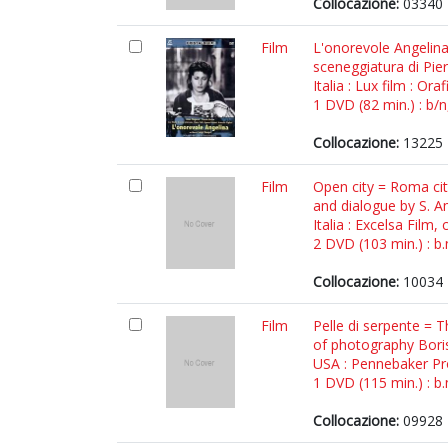
Collocazione:
03340
Film
L'onorevole Angelina 
sceneggiatura di Pie
Italia : Lux film : Ora
1 DVD (82 min.) : b/n
Collocazione:
13225 
Film
Open city = Roma cit
and dialogue by S. Am
Italia : Excelsa Film,
2 DVD (103 min.) : b.
Collocazione:
10034 
Film
Pelle di serpente = 
of photography Bor
USA : Pennebaker Pr
1 DVD (115 min.) : b.
Collocazione:
09928 