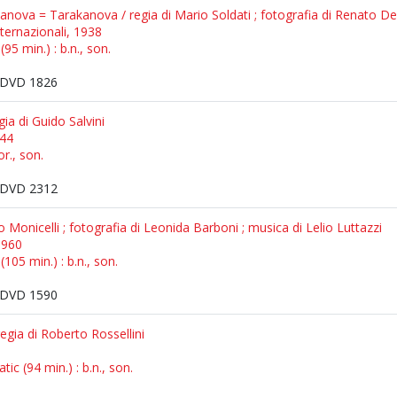
anova = Tarakanova / regia di Mario Soldati ; fotografia di Renato De
Internazionali, 1938
95 min.) : b.n., son.
DVD 1826
ia di Guido Salvini
944
r., son.
DVD 2312
io Monicelli ; fotografia di Leonida Barboni ; musica di Lelio Luttazzi
 1960
105 min.) : b.n., son.
DVD 1590
egia di Roberto Rossellini
ic (94 min.) : b.n., son.