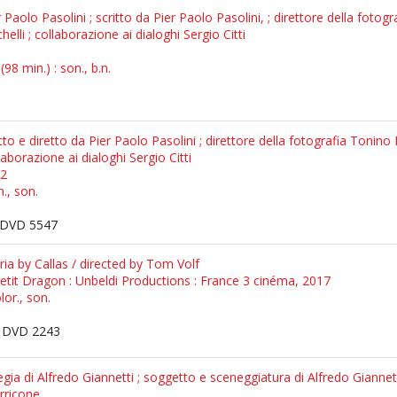
lo Pasolini ; scritto da Pier Paolo Pasolini, ; direttore della fotogr
elli ; collaborazione ai dialoghi Sergio Citti
98 min.) : son., b.n.
 e diretto da Pier Paolo Pasolini ; direttore della fotografia Tonino 
llaborazione ai dialoghi Sergio Citti
62
n., son.
DVD 5547
ia by Callas / directed by Tom Volf
Petit Dragon : Unbeldi Productions : France 3 cinéma, 2017
lor., son.
 DVD 2243
egia di Alfredo Giannetti ; soggetto e sceneggiatura di Alfredo Giannett
rricone