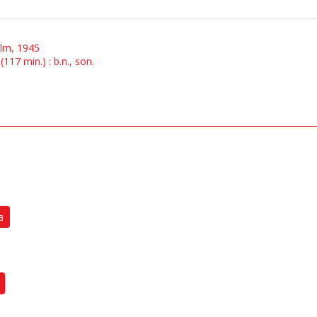
Film, 1945
117 min.) : b.n., son.
a