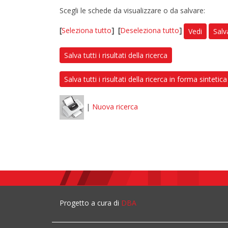
Scegli le schede da visualizzare o da salvare:
[
Seleziona tutto
]
[
Deseleziona tutto
]
Vedi
Salv
Salva tutti i risultati della ricerca
Salva tutti i risultati della ricerca in forma sintetica
|
Nuova ricerca
Progetto a cura di
DBA