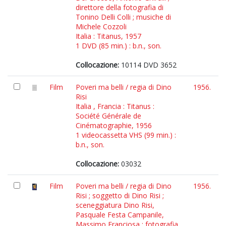
direttore della fotografia di
Tonino Delli Colli ; musiche di
Michele Cozzoli
Italia : Titanus, 1957
1 DVD (85 min.) : b.n., son.
Collocazione:
10114 DVD 3652
Film
Poveri ma belli / regia di Dino
1956.
Risi
Italia , Francia : Titanus :
Société Générale de
Cinématographie, 1956
1 videocassetta VHS (99 min.) :
b.n., son.
Collocazione:
03032
Film
Poveri ma belli / regia di Dino
1956.
Risi ; soggetto di Dino Risi ;
sceneggiatura Dino Risi,
Pasquale Festa Campanile,
Massimo Franciosa ; fotografia