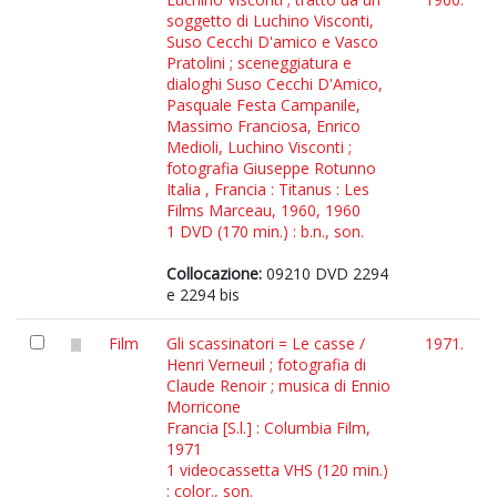
soggetto di Luchino Visconti,
Suso Cecchi D'amico e Vasco
Pratolini ; sceneggiatura e
dialoghi Suso Cecchi D'Amico,
Pasquale Festa Campanile,
Massimo Franciosa, Enrico
Medioli, Luchino Visconti ;
fotografia Giuseppe Rotunno
Italia , Francia : Titanus : Les
Films Marceau, 1960, 1960
1 DVD (170 min.) : b.n., son.
Collocazione:
09210 DVD 2294
e 2294 bis
Film
Gli scassinatori = Le casse /
1971.
Henri Verneuil ; fotografia di
Claude Renoir ; musica di Ennio
Morricone
Francia [S.l.] : Columbia Film,
1971
1 videocassetta VHS (120 min.)
: color., son.