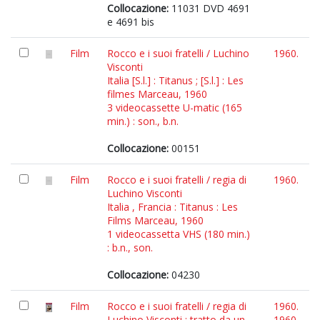
Collocazione:
11031 DVD 4691
e 4691 bis
Film
Rocco e i suoi fratelli / Luchino
1960.
Visconti
Italia [S.l.] : Titanus ; [S.l.] : Les
filmes Marceau, 1960
3 videocassette U-matic (165
min.) : son., b.n.
Collocazione:
00151
Film
Rocco e i suoi fratelli / regia di
1960.
Luchino Visconti
Italia , Francia : Titanus : Les
Films Marceau, 1960
1 videocassetta VHS (180 min.)
: b.n., son.
Collocazione:
04230
Film
Rocco e i suoi fratelli / regia di
1960.
Luchino Visconti ; tratto da un
1960.