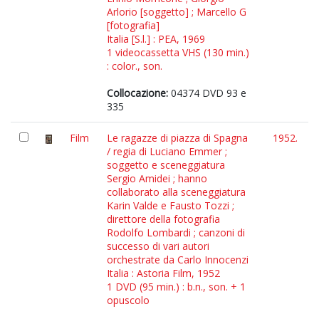
Arlorio [soggetto] ; Marcello G
[fotografia]
Italia [S.l.] : PEA, 1969
1 videocassetta VHS (130 min.)
: color., son.
Collocazione:
04374 DVD 93 e
335
Film
Le ragazze di piazza di Spagna
1952.
/ regia di Luciano Emmer ;
soggetto e sceneggiatura
Sergio Amidei ; hanno
collaborato alla sceneggiatura
Karin Valde e Fausto Tozzi ;
direttore della fotografia
Rodolfo Lombardi ; canzoni di
successo di vari autori
orchestrate da Carlo Innocenzi
Italia : Astoria Film, 1952
1 DVD (95 min.) : b.n., son. + 1
opuscolo