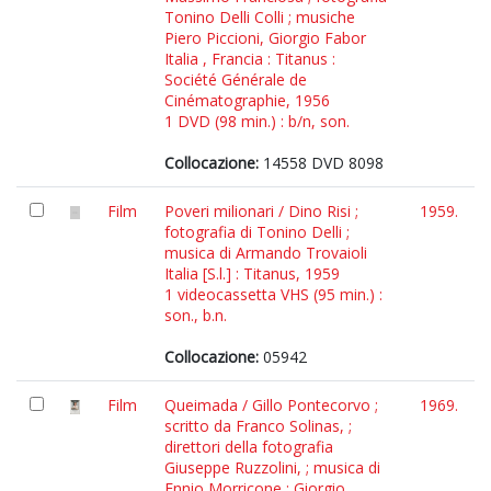
Tonino Delli Colli ; musiche
Piero Piccioni, Giorgio Fabor
Italia , Francia : Titanus :
Société Générale de
Cinématographie, 1956
1 DVD (98 min.) : b/n, son.
Collocazione:
14558 DVD 8098
Film
Poveri milionari / Dino Risi ;
1959.
fotografia di Tonino Delli ;
musica di Armando Trovaioli
Italia [S.l.] : Titanus, 1959
1 videocassetta VHS (95 min.) :
son., b.n.
Collocazione:
05942
Film
Queimada / Gillo Pontecorvo ;
1969.
scritto da Franco Solinas, ;
direttori della fotografia
Giuseppe Ruzzolini, ; musica di
Ennio Morricone ; Giorgio