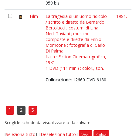
959 bis
Film
La tragedia di un uomo ridicolo
1981.
/ scritto e diretto da Bernardo
Bertolucci ; costumi di Lina
Nerli Taviani ; musiche
composte e dirette da Ennio
Morricone ; fotografia di Carlo
Di Palma
Italia : Fiction Cinematografica,
1981
1 DVD (111 min.) : color., son.
Collocazione:
12660 DVD 6180
1
2
3
Scegli le schede da visualizzare o da salvare:
[
Seleziona tutto
]
[
Deseleziona tutto
]
Vedi
Salva