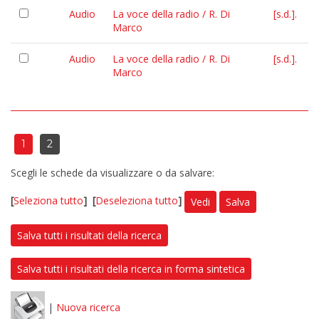
Audio
La voce della radio / R. Di
[s.d.].
Marco
Audio
La voce della radio / R. Di
[s.d.].
Marco
1
2
Scegli le schede da visualizzare o da salvare:
[
Seleziona tutto
]
[
Deseleziona tutto
]
Vedi
Salva
Salva tutti i risultati della ricerca
Salva tutti i risultati della ricerca in forma sintetica
|
Nuova ricerca