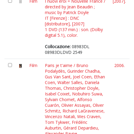
Film
I nuovi eroi = Nouvelle France /
[2007].
directed by Jean Beaudin ;
music by Patrick Doyle
IT [Firenze] : DNC
[distributore], [2007]
1 DVD (137 min.) : son. (Dolby
digital 5.1), color.
Collocazione:
08983DL
08983DLDVD 2549
Film
Paris je t'aime / Bruno
2006.
Podalydès, Gurinder Chadha,
Gus Van Sant, Joel Coen, Ethan
Coen, Walter Salles, Daniela
Thomas, Christopher Doyle,
Isabel Coixet, Nobuhiro Suwa,
Sylvain Chomet, Alfonso
Cuarón, Olivier Assayas, Oliver
Schmitz, Richard LaGravenese,
Vincenzo Natali, Wes Craven,
Tom Tykwer, Frédéric
Auburtin, Gérard Depardieu,
Alexander Payne