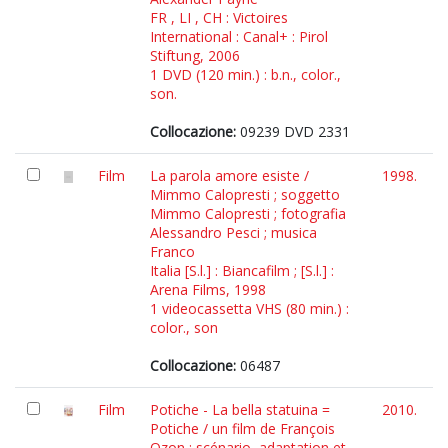
FR , LI , CH : Victoires
International : Canal+ : Pirol
Stiftung, 2006
1 DVD (120 min.) : b.n., color.,
son.
Collocazione:
09239 DVD 2331
Film
La parola amore esiste /
1998.
Mimmo Calopresti ; soggetto
Mimmo Calopresti ; fotografia
Alessandro Pesci ; musica
Franco
Italia [S.l.] : Biancafilm ; [S.l.] :
Arena Films, 1998
1 videocassetta VHS (80 min.) :
color., son
Collocazione:
06487
Film
Potiche - La bella statuina =
2010.
Potiche / un film de François
Ozon ; scénario, adaptation et