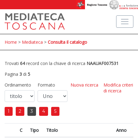
Home
>
Mediateca
>
Consulta il catalogo
Trovati
64
record con la chiave di ricerca
NAAUAF007531
Pagina
3
di
5
Ordinamento
Formato
Nuova ricerca
Modifica criteri
di ricerca
1
2
3
4
5
C
Tipo
Titolo
Anno