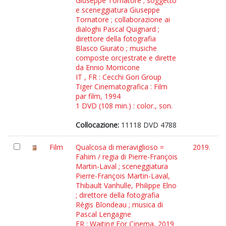
Giuseppe Tornatore ; soggetto
e sceneggiatura Giuseppe
Tornatore ; collaborazione ai
dialoghi Pascal Quignard ;
direttore della fotografia
Blasco Giurato ; musiche
composte orcjestrate e dirette
da Ennio Morricone
IT , FR : Cecchi Gori Group
Tiger Cinematografica : Film
par film, 1994
1 DVD (108 min.) : color., son.
Collocazione:
11118 DVD 4788
Film
Qualcosa di meraviglioso =
2019.
Fahim / regia di Pierre-François
Martin-Laval ; sceneggiatura
Pierre-François Martin-Laval,
Thibault Vanhulle, Philippe Elno
; direttore della fotografia
Régis Blondeau ; musica di
Pascal Lengagne
FR : Waiting For Cinema, 2019