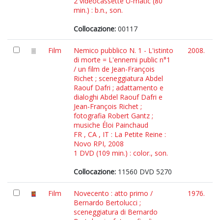
2 videocassette U-matic (80
min.) : b.n., son.
Collocazione:
00117
Film
Nemico pubblico N. 1 - L'istinto
2008.
di morte = L'ennemi public n°1
/ un film de Jean-François
Richet ; sceneggiatura Abdel
Raouf Dafri ; adattamento e
dialoghi Abdel Raouf Dafri e
Jean-François Richet ;
fotografia Robert Gantz ;
musiche Éloi Painchaud
FR , CA , IT : La Petite Reine :
Novo RPI, 2008
1 DVD (109 min.) : color., son.
Collocazione:
11560 DVD 5270
Film
Novecento : atto primo /
1976.
Bernardo Bertolucci ;
sceneggiatura di Bernardo