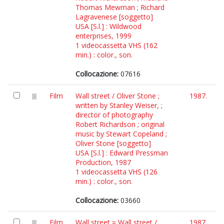
Thomas Mewman ; Richard
Lagravenese [soggetto]
USA [S.l.] : Wildwood
enterprises, 1999
1 videocassetta VHS (162
min.) : color., son.
Collocazione:
07616
Film
Wall street / Oliver Stone ;
1987.
written by Stanley Weiser, ;
director of photography
Robert Richardson ; original
music by Stewart Copeland ;
Oliver Stone [soggetto]
USA [S.l.] : Edward Pressman
Production, 1987
1 videocassetta VHS (126
min.) : color., son.
Collocazione:
03660
Film
Wall street = Wall street /
1987.