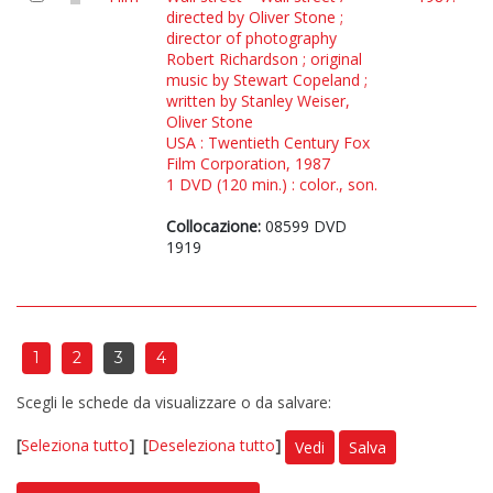
directed by Oliver Stone ;
director of photography
Robert Richardson ; original
music by Stewart Copeland ;
written by Stanley Weiser,
Oliver Stone
USA : Twentieth Century Fox
Film Corporation, 1987
1 DVD (120 min.) : color., son.
Collocazione:
08599 DVD
1919
1
2
3
4
Scegli le schede da visualizzare o da salvare:
[
Seleziona tutto
]
[
Deseleziona tutto
]
Vedi
Salva