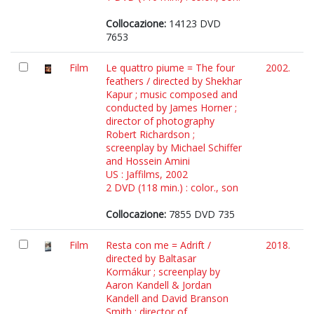
Collocazione:
14123 DVD
7653
Film
Le quattro piume = The four
2002.
feathers / directed by Shekhar
Kapur ; music composed and
conducted by James Horner ;
director of photography
Robert Richardson ;
screenplay by Michael Schiffer
and Hossein Amini
US : Jaffilms, 2002
2 DVD (118 min.) : color., son
Collocazione:
7855 DVD 735
Film
Resta con me = Adrift /
2018.
directed by Baltasar
Kormákur ; screenplay by
Aaron Kandell & Jordan
Kandell and David Branson
Smith ; director of