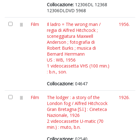
Collocazione:
12306DL 12368
12306DLDVD 5968
Film
Il ladro = The wrong man /
1956.
regia di Alfred Hitchcock ;
sceneggiatura Maxwell
Anderson ; fotografia di
Robert Burks ; musica di
Bernard Herrmann
US : WB, 1956
1 videocassetta VHS (100 min.)
: b.n., son.
Collocazione:
04647
Film
The lodger : a story of the
1926.
London fog / Alfred Hitchcock
Gran Bretagna [S.l.] : Cineteca
Nazionale, 1926
2 videocassette U-matic (70
min.) : muto, b.n.
Collocazione:
02540