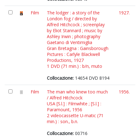
Film
The lodger : a story of the
1927.
London fog / directed by
Alfred Hitchcock ; screenplay
by Eliot Stannard ; music by
Ashley Irwin ; photography
Gaetano di Ventimiglia
Gran Bretagna : Gainsborough
Pictures : Carlyle Blackwell
Productions, 1927
1 DVD (71 min.) : b/n, muto
Collocazione:
14654 DVD 8194
Film
The man who knew too much
1956.
/ Alfred Hitchcock
USA [S.l.] : Filmwhite ; [S.l.] :
Paramount, 1956
2 videocassette U-matic (71
min.) : son., b.n.
Collocazione:
00716