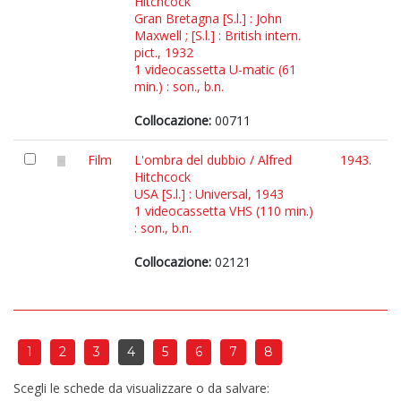
Hitchcock
Gran Bretagna [S.l.] : John
Maxwell ; [S.l.] : British intern.
pict., 1932
1 videocassetta U-matic (61
min.) : son., b.n.
Collocazione:
00711
Film
L'ombra del dubbio / Alfred
1943.
Hitchcock
USA [S.l.] : Universal, 1943
1 videocassetta VHS (110 min.)
: son., b.n.
Collocazione:
02121
1
2
3
4
5
6
7
8
Scegli le schede da visualizzare o da salvare: