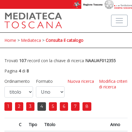
Home
>
Mediateca
>
Consulta il catalogo
Trovati
107
record con la chiave di ricerca
NAAUAF012355
Pagina
4
di
8
Ordinamento
Formato
Nuova ricerca
Modifica criteri
di ricerca
1
2
3
4
5
6
7
8
C
Tipo
Titolo
Anno