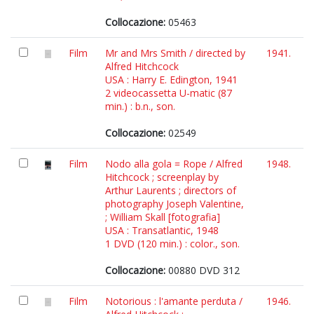
Collocazione:
05463
Film
Mr and Mrs Smith / directed by
1941.
Alfred Hitchcock
USA : Harry E. Edington, 1941
2 videocassetta U-matic (87
min.) : b.n., son.
Collocazione:
02549
Film
Nodo alla gola = Rope / Alfred
1948.
Hitchcock ; screenplay by
Arthur Laurents ; directors of
photography Joseph Valentine,
; William Skall [fotografia]
USA : Transatlantic, 1948
1 DVD (120 min.) : color., son.
Collocazione:
00880 DVD 312
Film
Notorious : l'amante perduta /
1946.