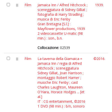
Film
Jamaica Inn / Alfred Hitchcock ;
1939.
sceneggiatura di Sidney Gilliat ;
fotografia di Harry Stradling ;
musica di Eric Fenby
Gran Bretagna [S.l.] :
Mayflower productions, 1939
2 videocassette U-matic (98
min.) : son., b.n.
Collocazione:
02539
Film
La taverna della Giamaica =
©2016.
Jamaica Inn / regia di Alfred
Hitchcock ; sceneggiatura
Sidney Gilliat, Joan Harrison ;
montaggio Robert Hamer ;
musiche Eric Fenby ; cast
Charles Laughton, Maureen
O'Hara, Horace Hodges ... [et
al.]
IT : CG entertainment, ©2016
1 DVD (98 min.) : b/n, sonoro