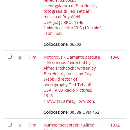
Alfred Hitchcock ;
sceneggiatura di Ben Hecht ;
fotografia di Ted Tetzlaff ;
musica di Roy Webb
USA [S.l.] : RKO, 1946
1 videocassetta VHS (101 min.)
: son., b.n.
Collocazione:
06202
Film
Notorious - L'amante perduta
1946.
= Notorious / directed by
Alfred Hitchcock ; written by
Ben Hecht ; music by Roy
Webb ; director of
photography Ted Tetzlaff
USA : RKO Radio Pictures,
1946
1 DVD (100 min.) : b/n, son.
Collocazione:
00388 DVD 452
Film
Number seventeen / Alfred
1932.