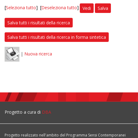
[
Seleziona tutto
]
[
Deseleziona tutto
]
Vedi
Salva
Salva tutti i risultati della ricerca
Salva tutti i risultati della ricerca in forma sintetica
|
Nuova ricerca
Progetto a cura di
DBA
Progetto realizzato nell'ambito del Programma Sensi Contemporanei