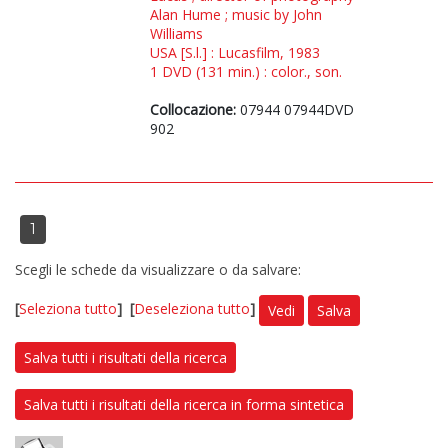
Alan Hume ; music by John
Williams
USA [S.l.] : Lucasfilm, 1983
1 DVD (131 min.) : color., son.
Collocazione:
07944 07944DVD
902
1
Scegli le schede da visualizzare o da salvare:
[
Seleziona tutto
]
[
Deseleziona tutto
]
Vedi
Salva
Salva tutti i risultati della ricerca
Salva tutti i risultati della ricerca in forma sintetica