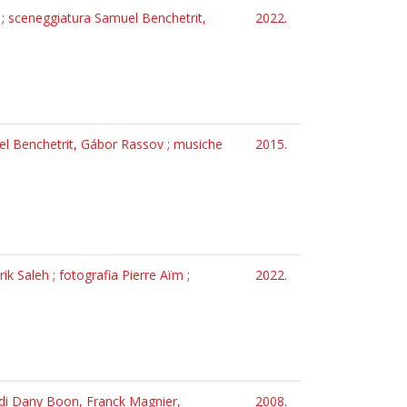
 ; sceneggiatura Samuel Benchetrit,
2022.
muel Benchetrit, Gábor Rassov ; musiche
2015.
ik Saleh ; fotografia Pierre Aïm ;
2022.
i di Dany Boon, Franck Magnier,
2008.