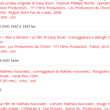
 da un'idea originale di Dany Boon ; musiche Philippe Rombi ; operato
 Renn Productions : TF1 Films Productions : Les Productions du Chico
RAV) : Région Nord-Pas-de-Calais, 2008
olor., son.
 DVD 3435 e 3435 bis
e = Rien à déclarer / un film di Dany Boon ; sceneggiatura e dialoghi
ïm
est : Les Productions du Ch'timi : TF1 Films Production : Pathé, 2010
olor., son.
4 DVD 5644
 Mathieu Kassowitz ; sceneggiatura di Mathieu Kassowitz ; fotografia 
Prods : Canal Plus, 1995
(95 min.) : color., son.
7
 un film de Mathieu Kassowitz ; scénario Mathieu Kassowitz ; image P
Studio Image : Cofinergie 6 : Egg Pictures : Kasso Inc. Productions : 