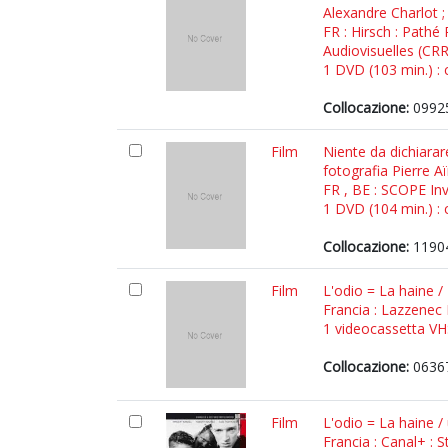
Alexandre Charlot ;
FR : Hirsch : Pathé
Audiovisuelles (CR
1 DVD (103 min.) : c
Collocazione:
09925
Film
Niente da dichiarar
fotografia Pierre A
FR , BE : SCOPE Inv
1 DVD (104 min.) : c
Collocazione:
1190
Film
L'odio = La haine /
Francia : Lazzenec 
1 videocassetta VHS 
Collocazione:
0636
Film
L'odio = La haine /
Francia : Canal+ : 