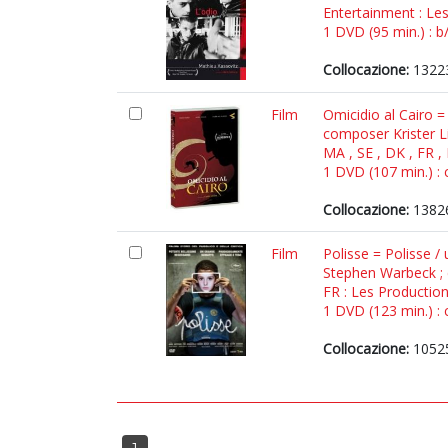
Entertainment : Le
1 DVD (95 min.) : b
Collocazione:
1322
Film
Omicidio al Cairo =
composer Krister L
MA , SE , DK , FR ,
1 DVD (107 min.) : c
Collocazione:
1382
Film
Polisse = Polisse 
Stephen Warbeck ; 
FR : Les Productio
1 DVD (123 min.) : c
Collocazione:
1052