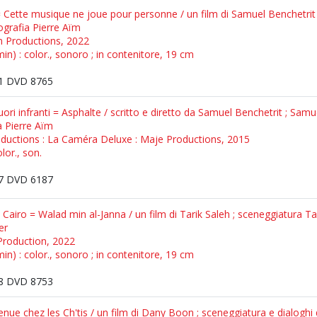
= Cette musique ne joue pour personne / un film di Samuel Benchetrit
ografia Pierre Aïm
an Productions, 2022
n) : color., sonoro ; in contenitore, 19 cm
1 DVD 8765
uori infranti = Asphalte / scritto e diretto da Samuel Benchetrit ; Sa
a Pierre Aïm
oductions : La Caméra Deluxe : Maje Productions, 2015
lor., son.
7 DVD 6187
 Cairo = Walad min al-Janna / un film di Tarik Saleh ; sceneggiatura Tar
er
 Production, 2022
n) : color., sonoro ; in contenitore, 19 cm
8 DVD 8753
enue chez les Ch'tis / un film di Dany Boon ; sceneggiatura e dialogh