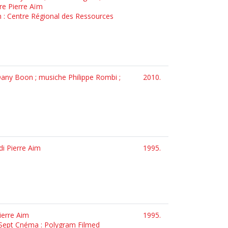
re Pierre Aïm
n : Centre Régional des Ressources
 Dany Boon ; musiche Philippe Rombi ;
2010.
di Pierre Aim
1995.
ierre Aim
1995.
La Sept Cnéma : Polygram Filmed