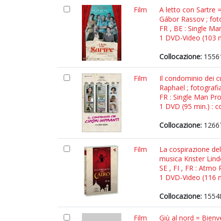
Film
A letto con Sartre 
Gábor Rassov ; fot
FR , BE : Single M
1 DVD-Video (103 mi
Collocazione:
1556
Film
Il condominio dei c
Raphaël ; fotografi
FR : Single Man Pr
1 DVD (95 min.) : co
Collocazione:
1266
Film
La cospirazione del
musica Krister Lind
SE , FI , FR : Atmo
1 DVD-Video (116 mi
Collocazione:
1554
Film
Giù al nord = Bienv