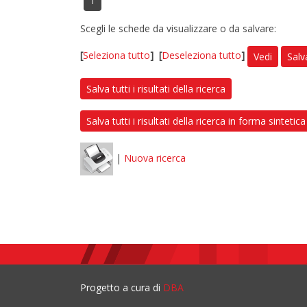
1
Scegli le schede da visualizzare o da salvare:
[
Seleziona tutto
]
[
Deseleziona tutto
]
Vedi
Salv
Salva tutti i risultati della ricerca
Salva tutti i risultati della ricerca in forma sintetica
|
Nuova ricerca
Progetto a cura di
DBA