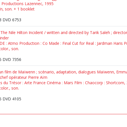
s Productions Lazennec, 1995
/n, son. + 1 booklet
3 DVD 6753
 The Nile Hilton Incident / written and directed by Tarik Saleh ; direct
inder
 DE : Atmo Production : Co Made : Final Cut for Real : Jardman Haris 
olor., son.
6 DVD 7356
/ un film de Maïwenn ; scénario, adaptation, dialogues Maïwenn, Emma
chef opérateur Pierre Aïm
ns du Trésor : Arte France Cinéma : Mars Film : Chaocorp : Shortcom,
olor., son.
5 DVD 4105