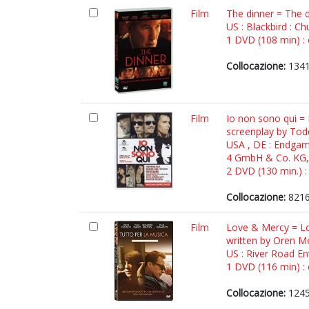
Film
The dinner = The 
US : Blackbird : C
1 DVD (108 min) : c
Collocazione:
1341
Film
Io non sono qui = 
screenplay by To
USA , DE : Endgame
4 GmbH & Co. KG,
2 DVD (130 min.) : 
Collocazione:
8216
Film
Love & Mercy = Lov
written by Oren M
US : River Road En
1 DVD (116 min) : c
Collocazione:
1245