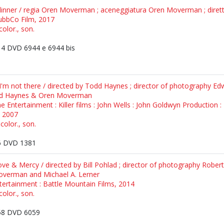
dinner / regia Oren Moverman ; aceneggiatura Oren Moverman ; diret
hubbCo Film, 2017
olor., son.
4 DVD 6944 e 6944 bis
I'm not there / directed by Todd Haynes ; director of photography E
dd Haynes & Oren Moverman
 Entertainment : Killer films : John Wells : John Goldwyn Production
 2007
color., son.
 DVD 1381
e & Mercy / directed by Bill Pohlad ; director of photography Robert
overman and Michael A. Lerner
tertainment : Battle Mountain Films, 2014
olor., son.
8 DVD 6059