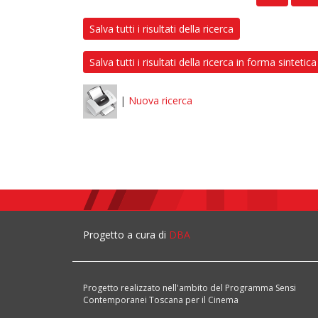
Salva tutti i risultati della ricerca
Salva tutti i risultati della ricerca in forma sintetica
|
Nuova ricerca
Progetto a cura di
DBA
Progetto realizzato nell'ambito del Programma Sensi
Contemporanei Toscana per il Cinema