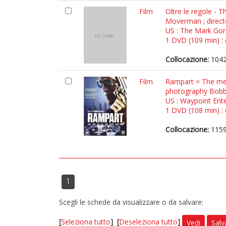
Film
Oltre le regole -
Moverman ; direct
US : The Mark Go
1 DVD (109 min) : c
Collocazione:
1042
Film
Rampart = The mes
photography Bobby
US : Waypoint Ent
1 DVD (108 min) : c
Collocazione:
1159
1
Scegli le schede da visualizzare o da salvare:
[
Seleziona tutto
]
[
Deseleziona tutto
]
Vedi
Salv