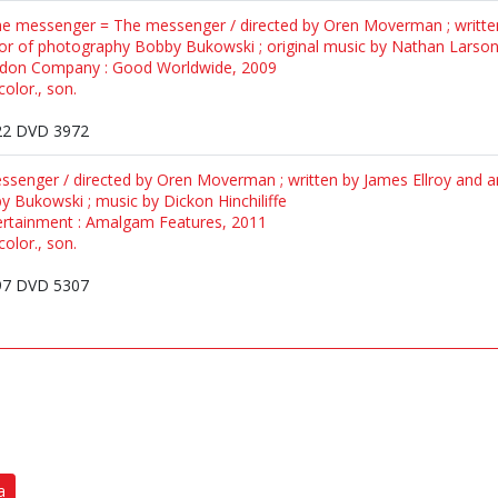
 The messenger = The messenger / directed by Oren Moverman ; writ
or of photography Bobby Bukowski ; original music by Nathan Larso
rdon Company : Good Worldwide, 2009
olor., son.
2 DVD 3972
senger / directed by Oren Moverman ; written by James Ellroy and a
 Bukowski ; music by Dickon Hinchiliffe
ertainment : Amalgam Features, 2011
olor., son.
7 DVD 5307
a