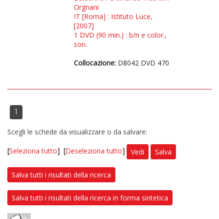
Orgnani
IT [Roma] : Istituto Luce,
[2007]
1 DVD (90 min.) : b/n e color.,
son.
Collocazione:
D8042 DVD 470
1
Scegli le schede da visualizzare o da salvare:
[
Seleziona tutto
]
[
Deseleziona tutto
]
Vedi
Salva
Salva tutti i risultati della ricerca
Salva tutti i risultati della ricerca in forma sintetica