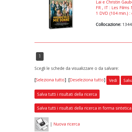
Lai e Christin Gaub
FR , IT : Les Films
1 DVD (104 min.) : 
Collocazione:
1344
1
Scegli le schede da visualizzare o da salvare:
[
Seleziona tutto
]
[
Deseleziona tutto
]
Vedi
Salv
Salva tutti i risultati della ricerca
Salva tutti i risultati della ricerca in forma sintetica
|
Nuova ricerca