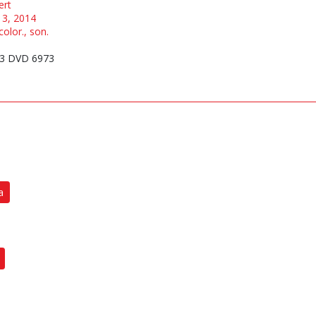
ert
 13, 2014
color., son.
3 DVD 6973
a