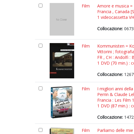
Film
Amore e musica = P
Francia , Canada [S.
1 videocassetta VHS
Collocazione:
0673
Film
Kommunisten = Kommu
Vittorini ; fotogra
FR , CH : Andolfi 
1 DVD (70 min.) : c
Collocazione:
1267
Film
I migliori anni dell
Perrin & Claude Lel
Francia : Les Film 
1 DVD (87 min.) : c
Collocazione:
1472
Film
Parliamo delle mie 