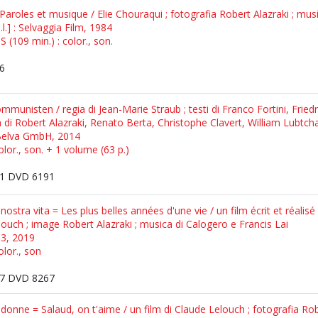
aroles et musique / Elie Chouraqui ; fotografia Robert Alazraki ; mus
l.] : Selvaggia Film, 1984
 (109 min.) : color., son.
6
nisten / regia di Jean-Marie Straub ; testi di Franco Fortini, Friedr
fia di Robert Alazraki, Renato Berta, Christophe Clavert, William Lubtc
: Belva GmbH, 2014
olor., son. + 1 volume (63 p.)
1 DVD 6191
a nostra vita = Les plus belles années d'une vie / un film écrit et réali
ouch ; image Robert Alazraki ; musica di Calogero e Francis Lai
13, 2019
olor., son
7 DVD 8267
donne = Salaud, on t'aime / un film di Claude Lelouch ; fotografia Robe