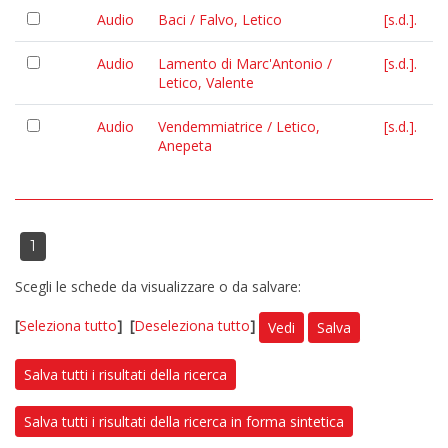
Audio
Baci / Falvo, Letico
[s.d.].
Audio
Lamento di Marc'Antonio /
[s.d.].
Letico, Valente
Audio
Vendemmiatrice / Letico,
[s.d.].
Anepeta
1
Scegli le schede da visualizzare o da salvare:
[
Seleziona tutto
]
[
Deseleziona tutto
]
Vedi
Salva
Salva tutti i risultati della ricerca
Salva tutti i risultati della ricerca in forma sintetica