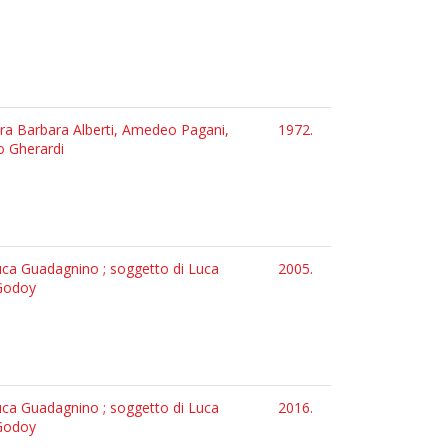
tura Barbara Alberti, Amedeo Pagani,
1972.
o Gherardi
Luca Guadagnino ; soggetto di Luca
2005.
 Godoy
Luca Guadagnino ; soggetto di Luca
2016.
 Godoy