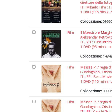
direttore della fot
IT : Mikado Film : F
1 DVD (115 min.) : c
Collocazione:
09660
Film
Il Maestro e Marghe
Aleksandar Petrovic
IT , YU : Euro Inter
1 DVD (93 min.) : co
Collocazione:
14849
Film
Melissa P. / regia 
Guadagnino, Cristia
IT , ES : Bess Movi
1 DVD (115 min.) : c
Collocazione:
09905
Film
Melissa P. / regia 
Guadagnino, Cristia
IT , ES : Cecchi Go