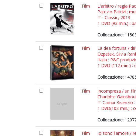
Film
L'arbitro / regia P
Patrizio Patrizi ; 
IT : Classic, 2013
1 DVD (93 min.) : b/
Collocazione:
11503
Film
La dea fortuna / di
Ozpetek, Silvia Ranf
Italia : R&C produzi
1 DVD (112 min.) : c
Collocazione:
14785
Film
Incompresa / un film
Charlotte Gainsbou
IT Campi Bisenzio 
1 DVD(102 min.) : c
Collocazione:
12072
Film
Io sono l'amore / r