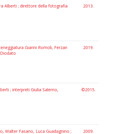
Alberti ; direttore della fotografia
2013.
sceneggiatura Gianni Romoli, Ferzan
2019.
e Diodato
ti ; interpreti Giulia Salerno,
©2015.
neo, Walter Fasano, Luca Guadagnino ;
2009.