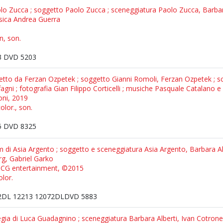
aolo Zucca ; soggetto Paolo Zucca ; sceneggiatura Paolo Zucca, Barbara 
musica Andrea Guerra
n, son.
 DVD 5203
retto da Ferzan Ozpetek ; soggetto Gianni Romoli, Ferzan Ozpetek ; 
agni ; fotografia Gian Filippo Corticelli ; musiche Pasquale Catalano 
oni, 2019
olor., son.
 DVD 8325
 di Asia Argento ; soggetto e sceneggiatura Asia Argento, Barbara Alber
rg, Gabriel Garko
: CG entertainment, ©2015
olor.
DL 12213 12072DLDVD 5883
egia di Luca Guadagnino ; sceneggiatura Barbara Alberti, Ivan Cotro