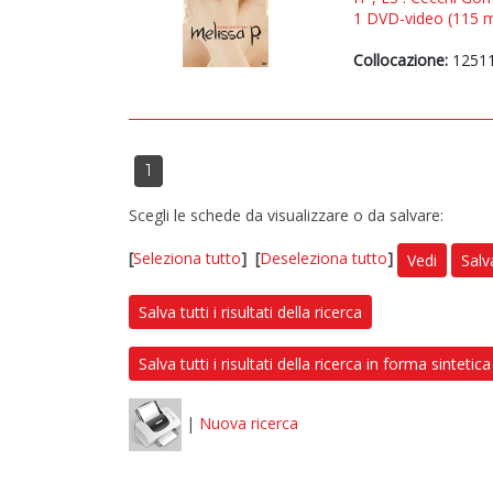
1 DVD-video (115 min
Collocazione:
1251
1
Scegli le schede da visualizzare o da salvare:
[
Seleziona tutto
]
[
Deseleziona tutto
]
Vedi
Salv
Salva tutti i risultati della ricerca
Salva tutti i risultati della ricerca in forma sintetica
|
Nuova ricerca