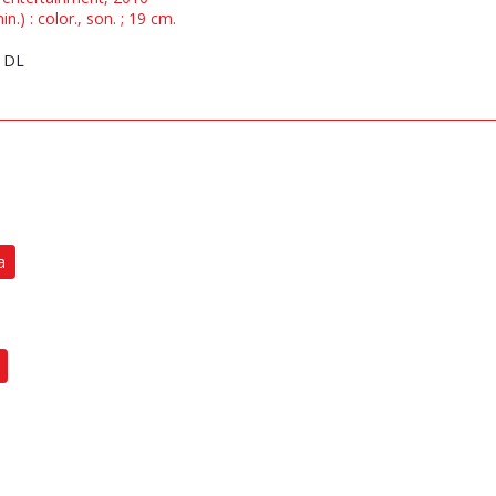
.) : color., son. ; 19 cm.
1DL
a