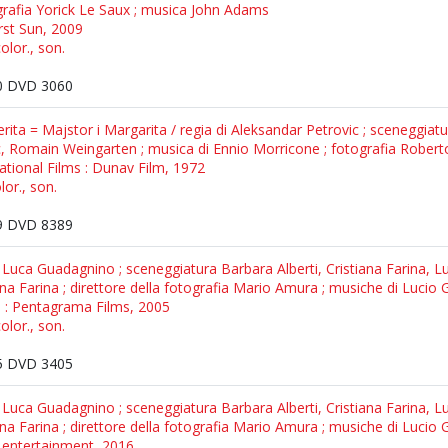
ografia Yorick Le Saux ; musica John Adams
irst Sun, 2009
olor., son.
 DVD 3060
rita = Majstor i Margarita / regia di Aleksandar Petrovic ; sceneggia
, Romain Weingarten ; musica di Ennio Morricone ; fotografia Robert
national Films : Dunav Film, 1972
lor., son.
 DVD 8389
di Luca Guadagnino ; sceneggiatura Barbara Alberti, Cristiana Farina, 
na Farina ; direttore della fotografia Mario Amura ; musiche di Lucio
e : Pentagrama Films, 2005
olor., son.
 DVD 3405
di Luca Guadagnino ; sceneggiatura Barbara Alberti, Cristiana Farina, 
na Farina ; direttore della fotografia Mario Amura ; musiche di Lucio
ri entertainment, 2016