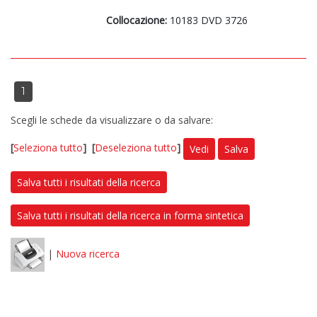
Collocazione:
10183 DVD 3726
1
Scegli le schede da visualizzare o da salvare:
[
Seleziona tutto
]
[
Deseleziona tutto
]
Vedi
Salva
Salva tutti i risultati della ricerca
Salva tutti i risultati della ricerca in forma sintetica
|
Nuova ricerca