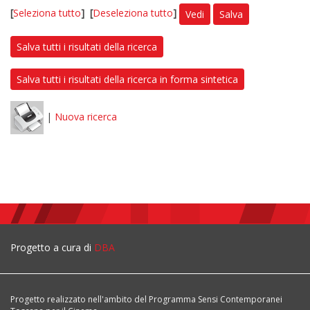
[
Seleziona tutto
]
[
Deseleziona tutto
]
Vedi
Salva
Salva tutti i risultati della ricerca
Salva tutti i risultati della ricerca in forma sintetica
|
Nuova ricerca
Progetto a cura di
DBA
Progetto realizzato nell'ambito del Programma Sensi Contemporanei