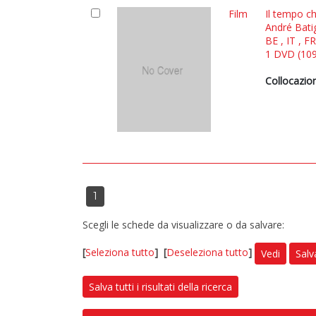
Film
Il tempo ch
André Bati
BE , IT , F
1 DVD (109 
Collocazio
1
Scegli le schede da visualizzare o da salvare:
[
Seleziona tutto
]
[
Deseleziona tutto
]
Vedi
Salv
Salva tutti i risultati della ricerca