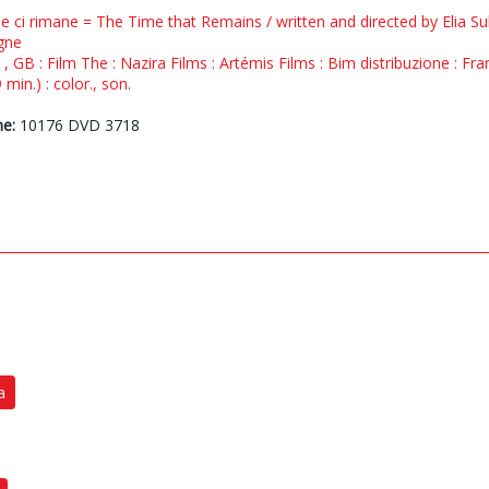
e ci rimane = The Time that Remains / written and directed by Elia S
gne
R , GB : Film The : Nazira Films : Artémis Films : Bim distribuzione : F
min.) : color., son.
ne:
10176 DVD 3718
a