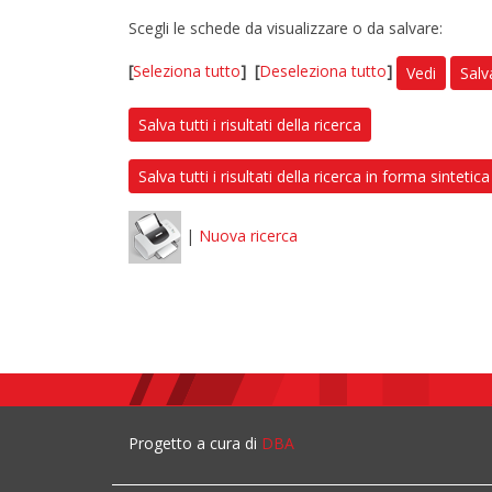
Scegli le schede da visualizzare o da salvare:
[
Seleziona tutto
]
[
Deseleziona tutto
]
Vedi
Salv
Salva tutti i risultati della ricerca
Salva tutti i risultati della ricerca in forma sintetica
|
Nuova ricerca
Progetto a cura di
DBA