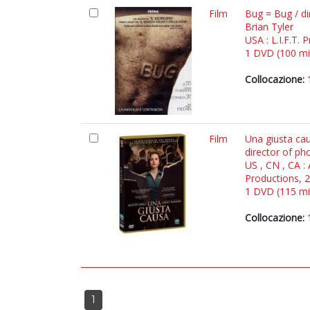
Film
Bug = Bug / di
Brian Tyler
USA : L.I.F.T.
1 DVD (100 min.
Collocazione:
1
Film
Una giusta cau
director of p
US , CN , CA :
Productions, 
1 DVD (115 min.
Collocazione:
1