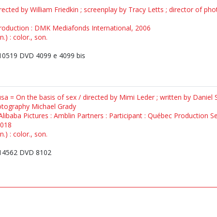
rected by William Friedkin ; screenplay by Tracy Letts ; director of p
 Production : DMK Mediafonds International, 2006
) : color., son.
0519 DVD 4099 e 4099 bis
sa = On the basis of sex / directed by Mimi Leder ; written by Daniel
hotography Michael Grady
 Alibaba Pictures : Amblin Partners : Participant : Québec Production S
2018
) : color., son.
14562 DVD 8102