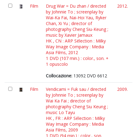
Film
Drug War = Du zhan / directed
2012.
by Johnnie To ; screenplay by
Wai-Ka Fai, Nai-Hoi Yau, Ryker
Chan, Xi Yu ; director of
photography Cheng Siu-Keung ;
music by Xavier Jamaux
HK , CN : ARP Sélection : Milky
Way Image Company : Media
Asia Films, 2012
1 DVD (107 min.) : color., son. +
1 opuscolo
Collocazione:
13092 DVD 6612
Film
Vendicami = Fuk sau / directed
2009.
by Johnnie To ; screenplay by
Wai Ka Fai ; director of
photography Cheng Siu Keung ;
music Lo Tayu
HK , FR : ARP Sélection : Milky
Way Image Company : Media
Asia Films, 2009
1 DVD (94 min.) : color., son.