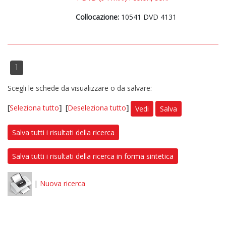
Collocazione:
10541 DVD 4131
1
Scegli le schede da visualizzare o da salvare:
[
Seleziona tutto
]
[
Deseleziona tutto
]
Vedi
Salva
Salva tutti i risultati della ricerca
Salva tutti i risultati della ricerca in forma sintetica
|
Nuova ricerca