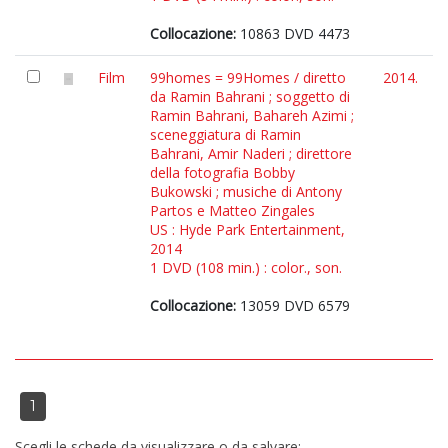
Collocazione:
10863 DVD 4473
Film
99homes = 99Homes / diretto
2014.
da Ramin Bahrani ; soggetto di
Ramin Bahrani, Bahareh Azimi ;
sceneggiatura di Ramin
Bahrani, Amir Naderi ; direttore
della fotografia Bobby
Bukowski ; musiche di Antony
Partos e Matteo Zingales
US : Hyde Park Entertainment,
2014
1 DVD (108 min.) : color., son.
Collocazione:
13059 DVD 6579
1
Scegli le schede da visualizzare o da salvare: