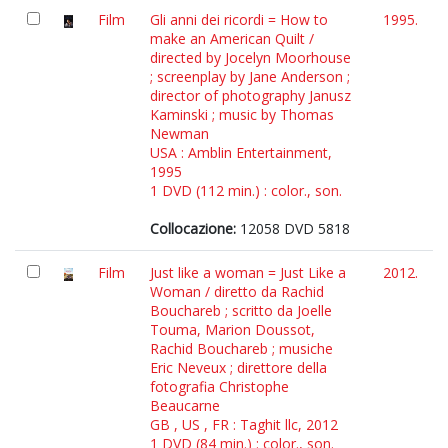
Film
Gli anni dei ricordi = How to
1995.
make an American Quilt /
directed by Jocelyn Moorhouse
; screenplay by Jane Anderson ;
director of photography Janusz
Kaminski ; music by Thomas
Newman
USA : Amblin Entertainment,
1995
1 DVD (112 min.) : color., son.
Collocazione:
12058 DVD 5818
Film
Just like a woman = Just Like a
2012.
Woman / diretto da Rachid
Bouchareb ; scritto da Joelle
Touma, Marion Doussot,
Rachid Bouchareb ; musiche
Eric Neveux ; direttore della
fotografia Christophe
Beaucarne
GB , US , FR : Taghit llc, 2012
1 DVD (84 min.) : color., son.