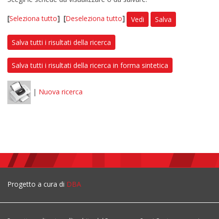
[
Seleziona tutto
]
[
Deseleziona tutto
]
Vedi
Salva
Salva tutti i risultati della ricerca
Salva tutti i risultati della ricerca in forma sintetica
|
Nuova ricerca
Progetto a cura di
DBA